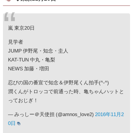
嵐 東京20日
見学者
JUMP 伊野尾・知念・圭人
KAT-TUN 中丸・亀梨
NEWS 加藤・増田
忍びの国の番宣で知念＆伊野尾くん拍手(^-^)
潤くんがトロッコで前通った時、亀ちゃんハットと
っておじぎ！
— みっしー＠天使担 (@amnos_love2)
2016年11月2
0日