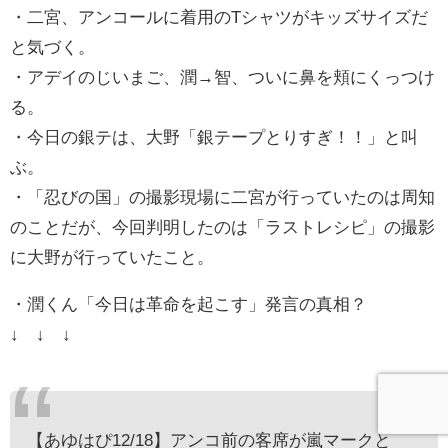
・二宮、アンコールに着用のTシャツがキッズサイズだ
と気づく。
・アデイのじいまご、潤→智、ついに鼻を頬にくっつけ
る。
・今日の銀テは、大野「銀テープとりすぎ！！」と叫
ぶ。
・「忍びの国」の撮影現場に二宮が行っていたのは周知
のことだが、今回判明したのは「ラストレシピ」の撮影
に大野が行っていたこと。
・潤くん「今日は革命を起こす」発言の真相？
↓ ↓ ↓
【あゆはぴ12/18】アンコ前の客席が嵐マークと