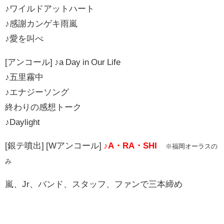
♪ワイルドアットハート
♪感謝カンゲキ雨嵐
♪愛を叫べ
[アンコール] ♪a Day in Our Life
♪五里霧中
♪エナジーソング
終わりの感想トーク
♪Daylight
[銀テ噴出] [Wアンコール]
♪A・RA・SHI
※福岡オーラスの
み
嵐、Jr、バンド、スタッフ、ファンで三本締め