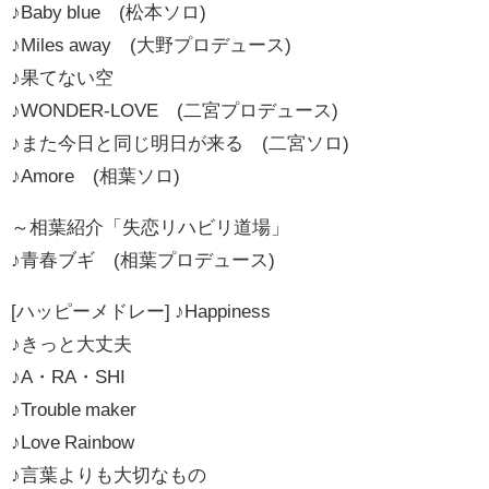
♪Baby blue (松本ソロ)
♪Miles away (大野プロデュース)
♪果てない空
♪WONDER-LOVE (二宮プロデュース)
♪また今日と同じ明日が来る (二宮ソロ)
♪Amore (相葉ソロ)
～相葉紹介「失恋リハビリ道場」
♪青春ブギ (相葉プロデュース)
[ハッピーメドレー] ♪Happiness
♪きっと大丈夫
♪A・RA・SHI
♪Trouble maker
♪Love Rainbow
♪言葉よりも大切なもの