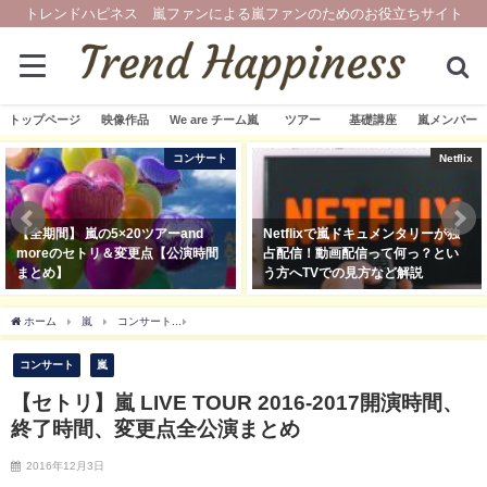
トレンドハピネス 嵐ファンによる嵐ファンのためのお役立ちサイト
トップページ
映像作品
We are チーム嵐
ツアー
基礎講座
嵐メンバー
コンサート
Netflix
【全期間】 嵐の5×20ツアーand
Netflixで嵐ドキュメンタリーが独
moreのセトリ＆変更点【公演時間
占配信！動画配信って何っ？とい
まとめ】
う方へTVでの見方など解説
2019年11月20日
2019年12月13日
ホーム
嵐
コンサート
【セトリ】嵐 LIVE TOUR 2016-2017開演時間、終了
コンサート
嵐
【セトリ】嵐 LIVE TOUR 2016-2017開演時間、
終了時間、変更点全公演まとめ
2016年12月3日