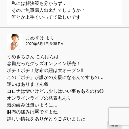
私には解決策も分からず…
そのご無事購入出来たでしょうか？
何とか上手くいってて欲しいです！
まめすけ
より:
2020年6月1日 6:38 PM
うめきちさん こんばんは！
念願だったグッズオンライン販売！
ポチ！ポチ！財布の紐は大オープン‼️
この「ポチ」が誰かの支援になるんですもの…
迷いはありません😁
コロナは憎いけど…少しはいい事もあるのね😉
オンラインライブの発表もあり
気の緩みは無いように…
財布の緩みは🆗ですよね
詳しい情報をありがとうございました
返信