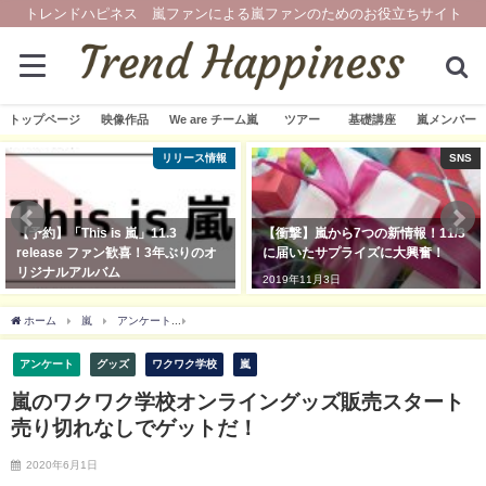
トレンドハピネス 嵐ファンによる嵐ファンのためのお役立ちサイト
トップページ
映像作品
We are チーム嵐
ツアー
基礎講座
嵐メンバー
リリース情報
SNS
 嵐」11.3
【衝撃】嵐から7つの新情報！11/3
【グッズ画像】嵐
ン歓喜！3年ぶりのオ
に届いたサプライズに大興奮！
NEW限定アク
ム
けーすのデザイ
2019年11月3日
2019年11月13日
ホーム
嵐
アンケート
嵐のワクワク学校オンライングッズ販売スタート 売り切れ
アンケート
グッズ
ワクワク学校
嵐
嵐のワクワク学校オンライングッズ販売スタート
売り切れなしでゲットだ！
2020年6月1日