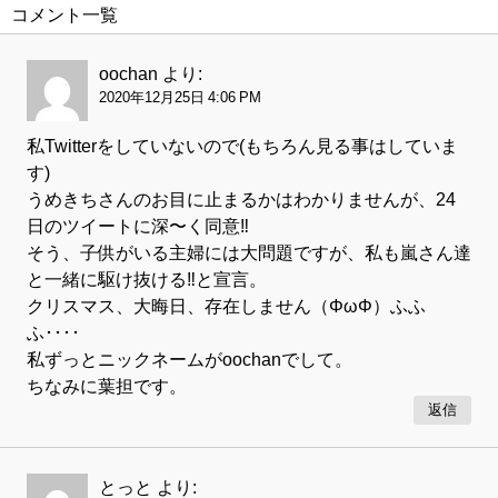
コメント一覧
oochan
より:
2020年12月25日 4:06 PM
私Twitterをしていないので(もちろん見る事はしていま
す)
うめきちさんのお目に止まるかはわかりませんが、24
日のツイートに深〜く同意‼︎
そう、子供がいる主婦には大問題ですが、私も嵐さん達
と一緒に駆け抜ける‼︎と宣言。
クリスマス、大晦日、存在しません（ΦωΦ）ふふ
ふ････
私ずっとニックネームがoochanでして。
ちなみに葉担です。
返信
とっと
より: