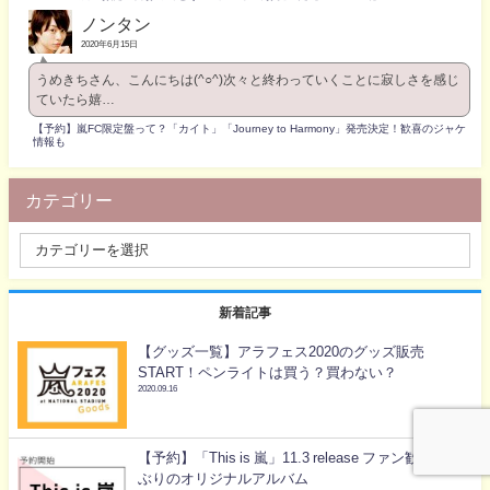
ノンタン
2020年6月15日
うめきちさん、こんにちは(^○^)次々と終わっていくことに寂しさを感じ
ていたら嬉…
【予約】嵐FC限定盤って？「カイト」「Journey to Harmony」発売決定！歓喜のジャケ
情報も
カテゴリー
新着記事
【グッズ一覧】アラフェス2020のグッズ販売
START！ペンライトは買う？買わない？
2020.09.16
【予約】「This is 嵐」11.3 release ファン歓喜！3年
ぶりのオリジナルアルバム