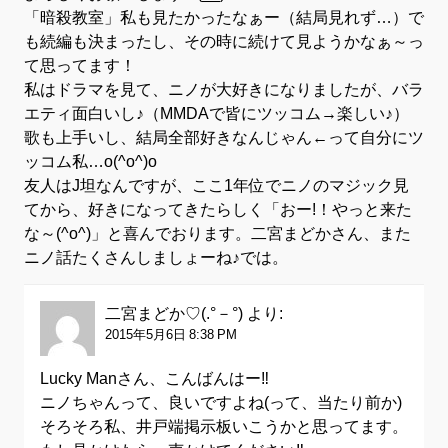
「暗殺教室」私も見たかったなぁー（結局見れず…）で
も続編も決まったし、その時に続けて見ようかなぁ～っ
て思ってます！
私はドラマを見て、ニノが大好きになりましたが、バラ
エティ面白いし♪（MMDAで皆にツッコム→楽しい♪）
歌も上手いし、結局全部好きなんじゃん←って自分にツ
ッコム私…o(^o^)o
友人はJ坦なんですが、ここ1年位でニノのマジック見
てから、好きになってきたらしく「おー!！やっと来た
な～(^o^)」と喜んでおります。二宮まどかさん、また
ニノ話たくさんしましょーね♪では。
二宮まどか♡(.°－°)
より:
2015年5月6日 8:38 PM
Lucky Manさん、こんばんはー‼
ニノちゃんって、良いですよね(って、当たり前か)
そろそろ私、井戸端掲示板いこうかと思ってます。