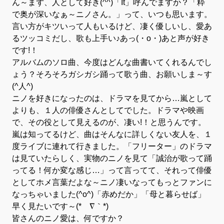
ん～まず、人として好き(^^)「It」呼んでますか？「粋
で奥が深いなぁ～ニノさん。」って、いつも思います。
言い方がキツいって人もいるけど、凄く優しいし、愛あ
るツッコミだし、歌も上手い♪あっ(・o・)あと声が好き
です!！
アルバムのソロ曲、今度はどんな曲書いてくれるんでし
ょう？そろそろガシガシ踊って歌う曲、お願いしま～す
(^人^)
ニノを好きになったのは、ドラマを見てから…嵐として
よりも、１人の俳優さんとしてでした。ドラマや映画
で、その役として見えるのが、凄い!！と思うんです。
嵐は知ってるけど、曲はそんなに詳しくない友人を、１
度ライブに連れて行きました。「フリーター」のドラマ
は見ていたらしく、実物のニノを見て「誠治が歌って踊
ってる！何か変な感じ…」って言ってて、それって俳優
としてホメ言葉だよな～ニノ凄いなってもっとファンに
なっちゃいました(^o^)「赤めだか」「母と暮らせば」
早く見たいです～(*´∇｀*)
皆さんのニノ愛は、何ですか？