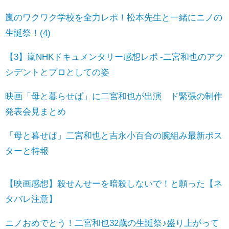
嵐のワクワク学校を全力レポ！松本先生と一緒にニノの
生誕祭！(4)
【3】嵐NHKドキュメンタリー感想レポ -二宮和也のアク
シデントとプロとしての姿
映画「母と暮らせば」に二宮和也が出演 ド緊張の制作
発表会見まとめ
「母と暮せば」二宮和也と吉永小百合の腕組み最新ポス
ターと特報
【映画感想】殺せんせーを暗殺しないで！と願った【ネ
タバレ注意】
ニノおめでとう！二宮和也32歳の生誕祭♪盛り上がって