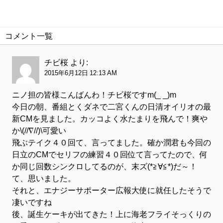
コメント一覧
チビ桜
より:
2015年6月12日 12:13 AM
ニノ担の皆様こんばんわ！チビ桜ですm(_ _)m
今日の朝、番組とくダネで二宮くんの日清オイリオの最
新CMを見ました。カッコよく水たまりを飛んで！爽や
か\(//∇//)\可愛い
飛ぶテイク４０回て、言ってました。確か潤君も今回の
日立のCMでセリフの練習４０回位て言ってたので、何
か同じ回数シンクロしてるのが、末ズ(*≧∀≦*)だ～！
て、思いました。
それと、エナジーサポーター広報大使に就任したそうで
凄いですね
後、誕生ケーキが出てきた！上に海老フライそっくりの