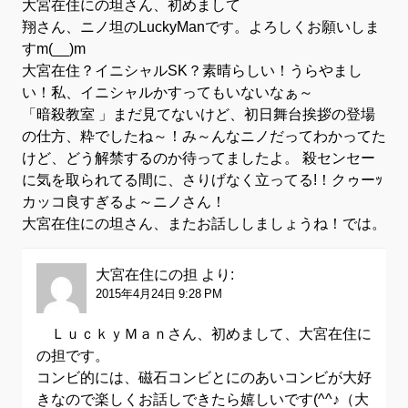
大宮在住にの坦さん、初めまして
翔さん、ニノ坦のLuckyManです。よろしくお願いしま
すm(__)m
大宮在住？イニシャルSK？素晴らしい！うらやまし
い！私、イニシャルかすってもいないなぁ～
「暗殺教室 」まだ見てないけど、初日舞台挨拶の登場
の仕方、粋でしたね～！み～んなニノだってわかってた
けど、どう解禁するのか待ってましたよ。 殺センセー
に気を取られてる間に、さりげなく立ってる!！クゥーｯ
カッコ良すぎるよ～ニノさん！
大宮在住にの坦さん、またお話ししましょうね！では。
大宮在住にの担
より:
2015年4月24日 9:28 PM
ＬｕｃｋｙＭａｎさん、初めまして、大宮在住に
の担です。
コンビ的には、磁石コンビとにのあいコンビが大好
きなので楽しくお話しできたら嬉しいです(^^♪（大