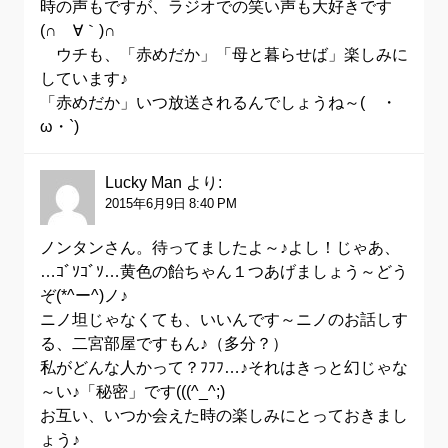
時の声もですが、ラジオでの笑い声も大好きです
(∩´∀｀)∩
ウチも、「赤めだか」「母と暮らせば」楽しみに
しています♪
「赤めだか」いつ放送されるんでしょうね～(´・
ω・`)
Lucky Man
より:
2015年6月9日 8:40 PM
ノンタンさん。待ってましたよ～♪よし！じゃあ、
…ｺﾞｿｺﾞｿ…黄色の飴ちゃん１つあげましょう～どう
ぞ(*^ー^)ノ♪
ニノ坦じゃなくても、いいんです～ニノのお話しす
る、二宮部屋ですもん♪（多分？）
私がどんな人かって？ﾌﾌﾌ…♪それはきっと幻じゃな
～い♪「秘密」です(((^_^;)
お互い、いつか会えた時の楽しみにとっておきまし
ょう♪