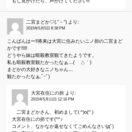
もし見かけたら、声かけてください‼
二宮まどか♡(.°－°)
より:
2015年5月5日 8:38 PM
こんばんはー‼将来は大宮に住みたいニノ担の二宮まど
かです!!!!!
どうやら妹は暗殺教室観てきたようです。
私も暗殺教室観たかったなぁ…( ´△｀)
まどかの大好きなニノちゃん…
観たかったなぁ.ﾟｰﾟ)
大宮在住にの担
より:
2015年5月11日 12:16 PM
二宮まどかさん、初めまして( ^)o(^ )
大宮在住にの担です(^^♪
コメント、なかなか返せなくてごめんなさい|дﾟ)