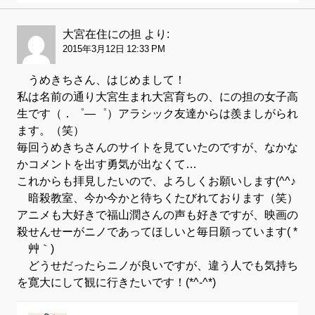
大宮在住にの担
より:
2015年3月12日 12:33 PM
うめきちさん、はじめまして！
私は名前の通り大宮生まれ大宮育ちの、にの担の女子高
生です（．゜―゜）アラシック友達からは羨ましがられ
ます。（笑）
毎回うめきちさんのサイトを見ていたのですが、なかな
かコメントを出す勇気が出なくて…
これからも拝見したいので、よろしくお願いします(^^♪
暗殺教室、今か今かと待ちくたびれております（笑）
アニメも大好きで福山潤さんの声も好きですが、映画の
殺せんせーがニノであってほしいと毎日願っています( *
´艸｀)
どうせだったらニノが良いですが、違う人でも気持ち
を寛大にして観に行きたいです！(*^-^*)