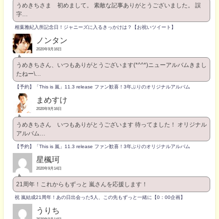
うめきちさま 初めまして。 素敵な記事ありがとうございました。 誤
字…
相葉雅紀入所記念日！ジャニーズに入るきっかけは？【お祝いツイート】
ノンタン
2020年9月16日
うめきちさん、いつもありがとうございます(*^^*)ニューアルバムきまし
たねー\…
【予約】「This is 嵐」11.3 release ファン歓喜！3年ぶりのオリジナルアルバム
まめすけ
2020年9月16日
うめきちさん いつもありがとうございます 待ってました！ オリジナル
アルバム…
【予約】「This is 嵐」11.3 release ファン歓喜！3年ぶりのオリジナルアルバム
星楓珂
2020年9月14日
21周年！これからもずっと 嵐さんを応援します！
祝 嵐結成21周年！あの日出会った5人、この先もずっと一緒に【0：00企画】
うりち