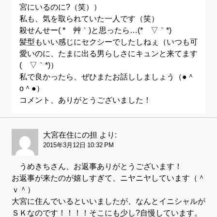
宮にいるのに?（笑））
私も、気を取られていた一人です（笑）
殺せんせー( *´艸｀)と思ったら…(*´▽｀*)
髪型もいい感じにセクシーでしたしねぇ（いつも可
愛いのに、たまに出る男らしさにキュンと来てます
(´▽｀*)）
私で良かったら、ぜひまたお話ししましょう（●＾
o＾●）
コメント、ありがとうございました！
大宮在住にの担
より:
2015年3月12日 10:32 PM
うめきちさん、お返事ありがとうございます！
お返事が来たのが嬉しすぎて、ニヤニヤしています（＾
ｖ＾）
大宮に住んでいるといいましたが、なんとイニシャルが
ＳＫなのです！！！！そこにも少し?自慢しています。