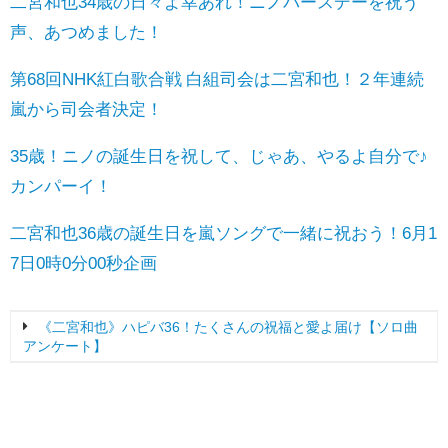
二宮和也34歳の日々よ幸あれ！ニノバースデーを祝う
声、あつめました！
第68回NHK紅白歌合戦 白組司会は二宮和也！２年連続
嵐から司会者決定！
35歳！ニノの誕生日を祝して、じゃあ、やるよ自分で♪
カンパーイ！
二宮和也36歳の誕生日を嵐ソングで一緒に祝おう！6月1
7日0時0分00秒企画
《二宮和也》ハピバ36！たくさんの祝福と愛よ届け【ソロ曲
アンケート】