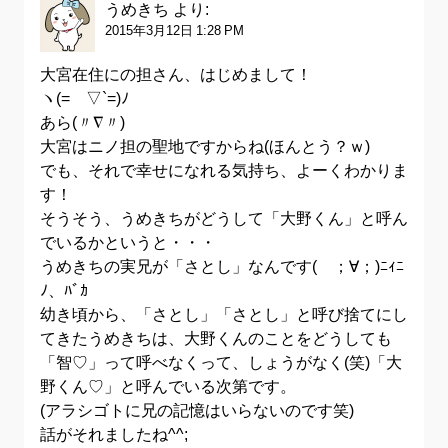
うめきち
より:
2015年3月12日 1:28 PM
大宮在住にの担さん、はじめまして！
ヽ(=´▽`=)ﾉ
あら(〃∇〃)
大宮はニノ担の聖地ですからね(ほんとう？ｗ)
でも、それで幸せになれる気持ち、よーくわかりま
す！
そうそう、うめきちがどうして「大野くん」と呼ん
でいるかというと・・・
うめきちの実兄が「さとし」なんです( ；∀；)ﾆｨﾆ
ﾉ、ﾊﾞｶ
幼き頃から、「さとし」「さとし」と呼び捨てにし
てきたうめきちは、大野くんのことをどうしても
「智♡」って呼べなくって、しょうがなく(笑)「大
野くん♡」と呼んでいる次第です。
(アラシゴトに兄の記憶はいらないのです笑)
話がそれましたね^^;