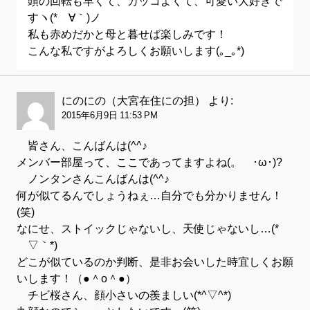
頭の回転も早くて、カッコよくて、可愛い大好きで
すヽ(*´∀｀)ノ
私も赤めだかと母と暮せば楽しみです！
こんな私ですがよろしくお願いします(｡_｡*)
にのにの（大宮在住にの担）
より:
2015年6月9日 11:53 PM
皆さん、こんばんは(^^♪
メンバー部屋って、ここであってますよね(。´･ω･)?
ノンタンさんこんばんは(^^♪
何が似てるんでしょうねぇ…自分でも分かりません！
(笑)
なにせ、ストイックじゃないし、天使じゃないし…(*
´▽｀*)
どこが似ているのか判断、是非お会いした時宜しくお願
いします！（●＾o＾●）
チビ桜さん、顔小さいの羨ましい(*^▽^*)