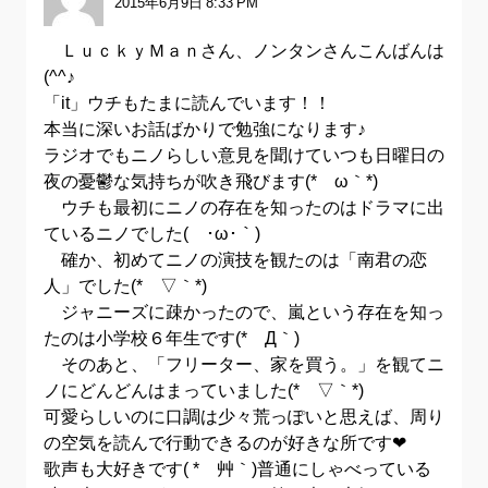
2015年6月9日 8:33 PM
ＬｕｃｋｙＭａｎさん、ノンタンさんこんばんは
(^^♪
「it」ウチもたまに読んでいます！！
本当に深いお話ばかりで勉強になります♪
ラジオでもニノらしい意見を聞けていつも日曜日の
夜の憂鬱な気持ちが吹き飛びます(*´ω｀*)
ウチも最初にニノの存在を知ったのはドラマに出
ているニノでした(´･ω･｀)
確か、初めてニノの演技を観たのは「南君の恋
人」でした(*´▽｀*)
ジャニーズに疎かったので、嵐という存在を知っ
たのは小学校６年生です(*´Д｀)
そのあと、「フリーター、家を買う。」を観てニ
ノにどんどんはまっていました(*´▽｀*)
可愛らしいのに口調は少々荒っぽいと思えば、周り
の空気を読んで行動できるのが好きな所です❤
歌声も大好きです( *´艸｀)普通にしゃべっている