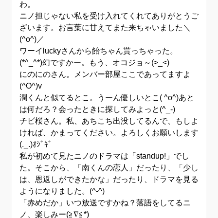
わ。
ニノ担じゃない私を受け入れてくれてありがとうご
ざいます。お言葉に甘えてまた来ちゃいました＼
(^o^)／
ワーイluckyさんから飴ちゃん貰っちゃった。
(*^_^*)幻ですかー。もう、オコジョ～(>_<)
にのにのさん。メンバー部屋ここであってますよ
(^O^)v
潤くんと似てるとこ。うーん優しいとこ( ^o^)あと
は何だろ？会ったときに探してみよっと(^_-)
チビ桜さん。私、あちこち出没してるんで、もしよ
ければ、かまってください。よろしくお願いします
(._.)ｵｼﾞｷﾞ
私が初めて見たニノのドラマは「standup!」でし
た。そこから、「南くんの恋人」だったり、「少し
は、恩返しができたかな」だったり、ドラマを見る
ようになりました。(^-^)
「赤めだか」いつ放送ですかね？落語をしてるニ
ノ、楽しみー(≧∇≦*)