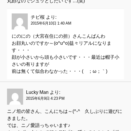
丸顔なのでシュッとしたいです…(笑)
チビ桜
より:
2015年6月10日 1:40 AM
にのにの（大宮在住にの担）さんこんばんわ
お顔丸いのですか～(o^u^o)益々リアルになりま
す・・・
顔が小さいから頭も小さいです・・・最近は帽子小
さいの有りますが
前は無くて似合わなかった・・・(´；ω；｀)
Lucky Man
より:
2015年6月9日 4:23 PM
ニノ坦の皆さん、こんにちは～(^-^ゞ久しぶりに遊びに
きました。
では、ニノ愛語っちゃいます♪