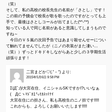
（笑）
そして、私の高校の校長先生の名前が「さとし」です！
この前の予餞会で校長が歌を歌ったのですがとっても上
手で、最後はさとしコールが出てました(*^-^*)
知っている人で同じ名前があると意識してしまうもので
すね～
今日のＶＳ嵐の次回予告ではあまり殺せんせーについ
て触れてませんでしたが（ニノの衣装がまた凄い…
（笑））ずっとドキドキしながらあと少しの３学期生活
頑張ります！
二宮まどか♡(.°－°)
より:
2015年5月6日 9:58 PM
Σ(Дﾟ;/)/大宮在住、イニシャルSKですか!?いいなぁ
(´Д⊂ヽﾏﾄﾞｶ1㍉ﾓｶｽｯﾃﾅｲ
大宮在住にの担さん、私も高校生のニノ担です!!!!!
これからも、よろしくお願いいたします!!!!!