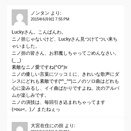
ノンタン
より:
2015年6月9日 7:55 PM
Luckyさん。こんばんわ。
ニノ担じゃないけど、Luckyさん見つけてつい来ち
ゃいました。
ニノ担の皆さん、お邪魔しちゃってごめんなさい。
(_ _)
素敵なニノ愛ですね(^O^)v
ニノの優しい言葉にツッコミに、きれいな歌声にダ
ンスにどれも素敵です(*^_^*)ニノのソロ曲はどれも
心に染みるし、イイ曲ばかりですよね。次のアルバ
ムが楽しみです。
ニノの演技は、毎回引き込まれちゃってます
(>oω<。)ノ またねぇっ
大宮在住にの担
より: