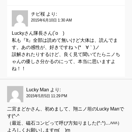
チビ桜
より:
2015年6月10日 1:30 AM
Luckyさん隊長さん(`o´)ゞ
私も『It』全部は読めて無いけど大体は、読んでま
す。あの感性が、好きですねヽ(*´∀｀)ノ
誤解されたりするけど、良く見て聞いてたらニノち
ゃんの優しさ分かるのにって、本当に思いますよ
ね！！
Lucky Man
より:
2015年5月5日 11:29 PM
二宮まどかさん、初めまして、翔ニノ坦のLucky Manで
す(^-^ゞ
（最近、磁石コンビって呼び方知りました(^.^)…ﾊﾊﾊ）
よろしくお願いしますm(__)m