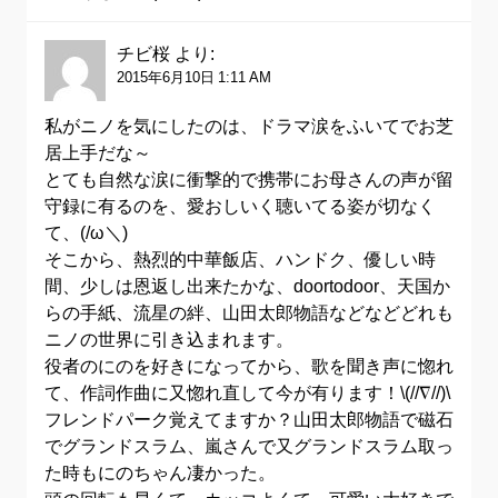
チビ桜
より:
2015年6月10日 1:11 AM
私がニノを気にしたのは、ドラマ涙をふいてでお芝
居上手だな～
とても自然な涙に衝撃的で携帯にお母さんの声が留
守録に有るのを、愛おしいく聴いてる姿が切なく
て、(/ω＼)
そこから、熱烈的中華飯店、ハンドク、優しい時
間、少しは恩返し出来たかな、doortodoor、天国か
らの手紙、流星の絆、山田太郎物語などなどどれも
ニノの世界に引き込まれます。
役者のにのを好きになってから、歌を聞き声に惚れ
て、作詞作曲に又惚れ直して今が有ります！\(//∇//)\
フレンドパーク覚えてますか？山田太郎物語で磁石
でグランドスラム、嵐さんで又グランドスラム取っ
た時もにのちゃん凄かった。