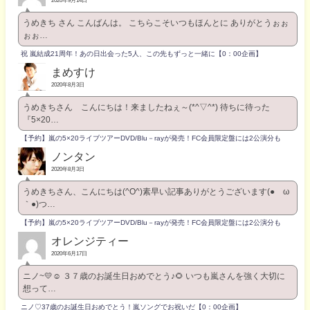
2020年9月14日
うめきち さん こんばんは。 こちらこそいつもほんとに ありがとうぉぉ
ぉぉ…
祝 嵐結成21周年！あの日出会った5人、この先もずっと一緒に【0：00企画】
まめすけ
2020年8月3日
うめきちさん こんにちは！来ましたねぇ～(*^▽^*) 待ちに待った
『5×20…
【予約】嵐の5×20ライブツアーDVD/Blu－rayが発売！FC会員限定盤には2公演分も
ノンタン
2020年8月3日
うめきちさん、こんにちは(^O^)素早い記事ありがとうございます(●´ω
｀●)つ…
【予約】嵐の5×20ライブツアーDVD/Blu－rayが発売！FC会員限定盤には2公演分も
オレンジティー
2020年6月17日
ニノ~💛☺️ ３７歳のお誕生日おめでとう♪🌻 いつも嵐さんを強く大切に
想って…
ニノ♡37歳のお誕生日おめでとう！嵐ソングでお祝いだ【0：00企画】