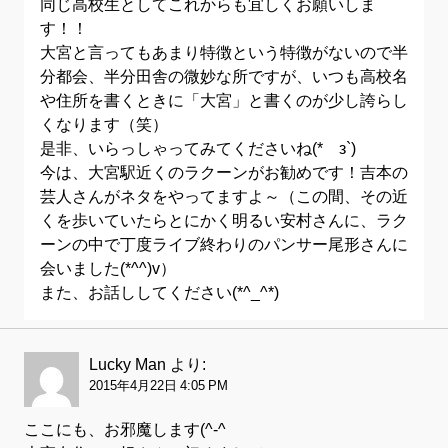
同じ高校生としてこれからも宜しくお願いしま
す！！
大宮と言ってもあまり特徴という特徴がないので半
分都会、半分田舎の微妙な所ですが、いつも高校名
や住所を書くときに「大宮」と書くのが少し誇らし
くなります（笑）
是非、いらっしゃってみてくださいね(*´з`)
今は、大宮駅近くのラクーンがお勧めです！吉本の
芸人さんがネタをやってますよ～（この間、その近
くを歩いていたらとにかく明るい安村さんに、ラク
ーンの中で丁度ライブ終わりのパンサー尾形さんに
会いました(*^^)v）
また、お話ししてください(*^_^*)
Lucky Man
より:
2015年4月22日 4:05 PM
ここにも、お邪魔します(^-^ゞ