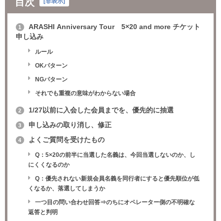
目次
[
非表示
]
ARASHI Anniversary Tour 5×20 and more チケット
1
申し込み
ルール
OKパターン
NGパターン
それでも重複の意味がわからない場合
1/27以前に入会した会員までを、優先的に抽選
2
申し込みの取り消し、修正
3
よくご質問を受けたもの
4
Q：5×20の前半に当選した名義は、今回当選しないのか、し
にくくなるのか
Q：優先されない新規会員名義を同行者にすると優先順位が低
くなるか、落選してしまうか
一つ目の問い合わせ回答⇒のちにオペレーター側の不明確な
返答と判明