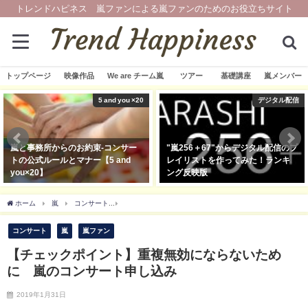
トレンドハピネス 嵐ファンによる嵐ファンのためのお役立ちサイト
トップページ
映像作品
We are チーム嵐
ツアー
基礎講座
嵐メンバー
5 and you ×20
デジタル配信
嵐と事務所からのお約束-コンサー
"嵐256＋67"からデジタル配信のプ
トの公式ルールとマナー【5 and
レイリストを作ってみた！ランキ
you×20】
ング反映版
2019年3月21日
2020年2月7日
ホーム
嵐
コンサート
【チェックポイント】重複無効にならないために 嵐の
コンサート
嵐
嵐ファン
【チェックポイント】重複無効にならないため
に 嵐のコンサート申し込み
2019年1月31日