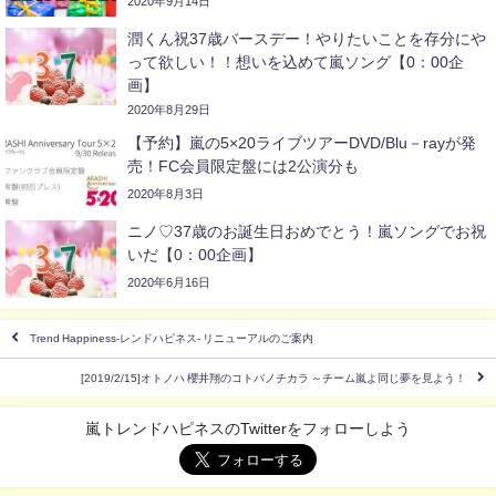
2020年9月14日
潤くん祝37歳バースデー！やりたいことを存分にや
って欲しい！！想いを込めて嵐ソング【0：00企
画】
2020年8月29日
【予約】嵐の5×20ライブツアーDVD/Blu－rayが発
売！FC会員限定盤には2公演分も
2020年8月3日
ニノ♡37歳のお誕生日おめでとう！嵐ソングでお祝
いだ【0：00企画】
2020年6月16日
Trend Happiness-レンドハピネス- リニューアルのご案内
[2019/2/15]オトノハ 櫻井翔のコトバノチカラ ～チーム嵐よ同じ夢を見よう！
嵐トレンドハピネスのTwitterをフォローしよう