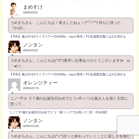
まめすけ
2020年8月3日
うめきちさん こんにちは！来ましたねぇ～(*^▽^*) 待ちに待った
『5×20…
【予約】嵐の5×20ライブツアーDVD/Blu－rayが発売！FC会員限定盤には2公演分も
ノンタン
2020年8月3日
うめきちさん、こんにちは(^O^)素早い記事ありがとうございます(●´ω
｀●)つ…
【予約】嵐の5×20ライブツアーDVD/Blu－rayが発売！FC会員限定盤には2公演分も
オレンジティー
2020年6月17日
ニノ~💛☺️ ３７歳のお誕生日おめでとう♪🌻 いつも嵐さんを強く大切に
想って…
ニノ♡37歳のお誕生日おめでとう！嵐ソングでお祝いだ【0：00企画】
ノンタン
2020年6月15日
うめきちさん、こんにちは(^○^)次々と終わっていくことに寂しさを感じ