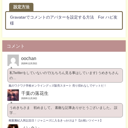
設定方法
Gravatarでコメントのアバターを設定する方法 For ハピ友
様
コメント
oochan
2020年12月25日
私Twitterをしていないので(もちろん見る事はしています) うめきちさん
の…
嵐のワクワク学校オンライングッズ販売スタート 売り切れなしでゲットだ！
千葉の落花生
2020年11月24日
うめきちさま 初めまして。 素敵な記事ありがとうございました。 誤
字…
相葉雅紀入所記念日！ジャニーズに入るきっかけは？【お祝いツイート】