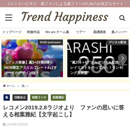
トレンドハピネス 嵐ファンによる嵐ファンのためのお役立ちサイト
トップページ
映像作品
We are チーム嵐
ツアー
基礎講座
嵐メンバー
5×20 and more
デジタル配信
【グッズ画像】嵐5×20第3弾！
"嵐256＋67"からデジタル配信のプ
NEW限定アクリルプレート&ぱす
レイリストを作ってみた！ランキ
けーすのデザインは？
ング反映版
2019年11月13日
2020年2月7日
ホーム
嵐
レコメン2019.2.8ラジオより ファンの思いに答える相葉雅紀【文字起こ
嵐
活動休止
相葉ラジオ
相葉雅紀
レコメン2019.2.8ラジオより ファンの思いに答
える相葉雅紀【文字起こし】
2019年2月16日