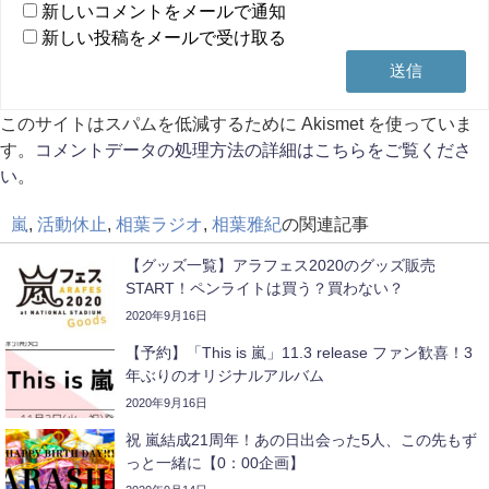
新しいコメントをメールで通知
新しい投稿をメールで受け取る
このサイトはスパムを低減するために Akismet を使っていま
す。
コメントデータの処理方法の詳細はこちらをご覧くださ
い
。
嵐
,
活動休止
,
相葉ラジオ
,
相葉雅紀
の関連記事
【グッズ一覧】アラフェス2020のグッズ販売
START！ペンライトは買う？買わない？
2020年9月16日
【予約】「This is 嵐」11.3 release ファン歓喜！3
年ぶりのオリジナルアルバム
2020年9月16日
祝 嵐結成21周年！あの日出会った5人、この先もず
っと一緒に【0：00企画】