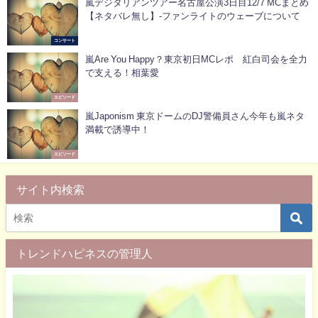
嵐デジタリアンツアー名古屋公演3日目12/7 MCまとめ
【ネタバレ無し】-ファンライトのウェーブについて
コンサート
嵐Are You Happy？東京初日MCレポ 紅白司会を全力
で支える！相葉愛
エピソード
嵐Japonism 東京ドームのDJ警備員さん今年も嵐ネタ
満載で誘導中！
エピソード
サイト内検索
トレンドハピネスの管理人