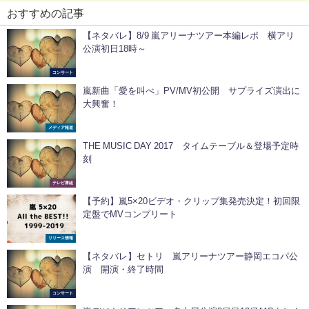
おすすめの記事
【ネタバレ】8/9 嵐アリーナツアー本編レポ 横アリ
公演初日18時～
コンサート
嵐新曲「愛を叫べ」PV/MV初公開 サプライズ演出に
大興奮！
メディア報道
THE MUSIC DAY 2017 タイムテーブル＆登場予定時
刻
テレビ番組
【予約】嵐5×20ビデオ・クリップ集発売決定！初回限
定盤でMVコンプリート
リリース情報
【ネタバレ】セトリ 嵐アリーナツアー静岡エコパ公
演 開演・終了時間
コンサート