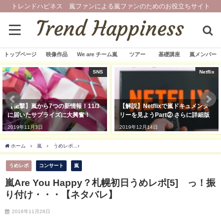
トレンドハピネス 嵐ファンによる嵐ファンのためのお役立ちサイト
トップページ
映像作品
We are チーム嵐
ツアー
基礎講座
嵐メンバー
SNS
Netflix
【衝撃】嵐から7つの新情報！11/3
【解説】Netflixで嵐ドキュメンタ
に届いたサプライズに大興奮！
リーを見ようPart② さらに詳細版
2019年11月3日
2019年12月14日
ホーム
嵐
うめレポ
嵐Are You Happy？札幌初日うめレポ[5] っ！振り付け
うめレポ
コンサート
嵐
嵐Are You Happy？札幌初日うめレポ[5] っ！振
り付け・・・【ネタバレ】
2016年11月28日