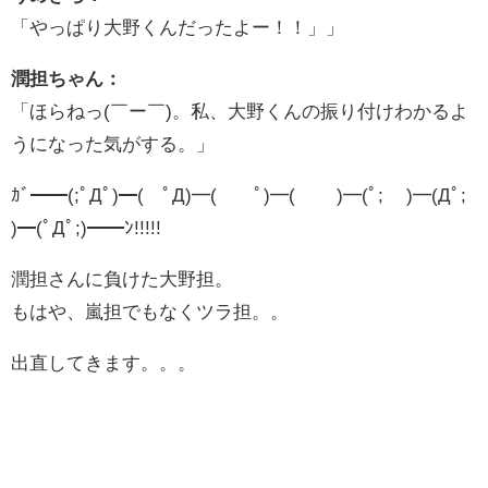
「やっぱり大野くんだったよー！！」」
潤担ちゃん：
「ほらねっ(￣ー￣)。私、大野くんの振り付けわかるよ
うになった気がする。」
ｶﾞ━━(;ﾟДﾟ)━( ﾟД)━( ﾟ)━( )━(ﾟ; )━(Дﾟ;
)━(ﾟДﾟ;)━━ﾝ!!!!!
潤担さんに負けた大野担。
もはや、嵐担でもなくツラ担。。
出直してきます。。。