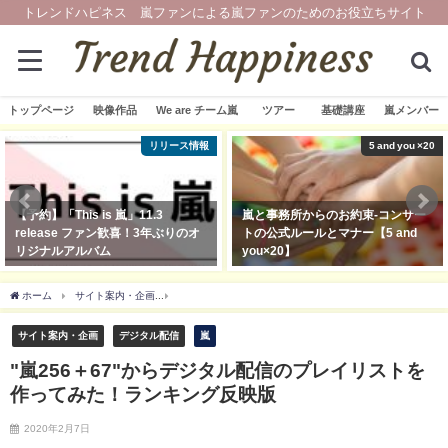
トレンドハピネス 嵐ファンによる嵐ファンのためのお役立ちサイト
トップページ
映像作品
We are チーム嵐
ツアー
基礎講座
嵐メンバー
リリース情報
5 and you ×20
【予約】「This is 嵐」11.3
嵐と事務所からのお約束-コンサー
release ファン歓喜！3年ぶりのオ
トの公式ルールとマナー【5 and
リジナルアルバム
you×20】
2020年9月16日
2019年3月21日
ホーム
サイト案内・企画
"嵐256＋67"からデジタル配信のプレイリストを作ってみ
サイト案内・企画
デジタル配信
嵐
"嵐256＋67"からデジタル配信のプレイリストを
作ってみた！ランキング反映版
2020年2月7日