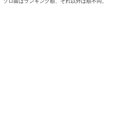
ソロ曲はランキング順、それ以外は順不同。