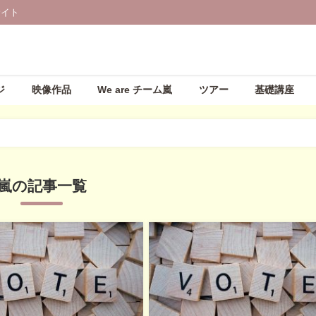
サイト
ジ
映像作品
We are チーム嵐
ツアー
基礎講座
嵐の記事一覧