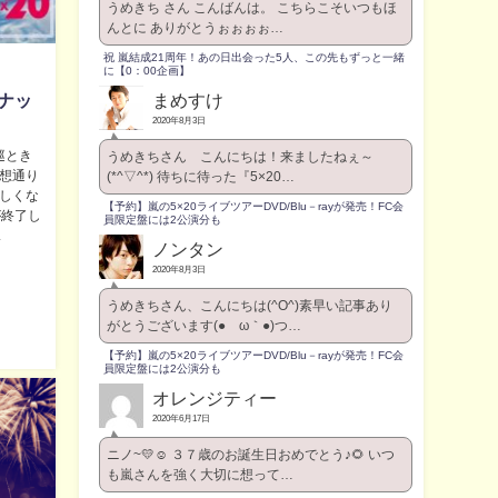
うめきち さん こんばんは。 こちらこそいつもほ
んとに ありがとうぉぉぉぉ…
祝 嵐結成21周年！あの日出会った5人、この先もずっと一緒
に【0：00企画】
まめすけ
ンナッ
2020年8月3日
巡とき
うめきちさん こんにちは！来ましたねぇ～
予想通り
(*^▽^*) 待ちに待った『5×20…
新しくな
【予約】嵐の5×20ライブツアーDVD/Blu－rayが発売！FC会
が終了し
員限定盤には2公演分も
.
ノンタン
2020年8月3日
うめきちさん、こんにちは(^O^)素早い記事あり
がとうございます(●´ω｀●)つ…
【予約】嵐の5×20ライブツアーDVD/Blu－rayが発売！FC会
員限定盤には2公演分も
オレンジティー
2020年6月17日
ニノ~💛☺️ ３７歳のお誕生日おめでとう♪🌻 いつ
も嵐さんを強く大切に想って…