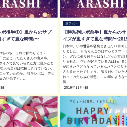
嵐ファン
レポ後半①】嵐からのサプ
【時系列レポ前半】嵐からのサ
嵐すぎて嵐な時間/〜
イズが嵐すぎて嵐な時間/〜2019.
日本中、いや世界を騒然とさせた11月3日
りました。 もちろんこの日ずっとスマー
 のちのち、これで伝わりそう？
ン、SNSに張り付きっぱなしだった方だ
月3日に起こったたくさんの出来事。
りません。 何かが起きているのはわかる
タイムで見ていられた方は僅かだと
が起きた？どうなっているんだ？と焦り
管理人も全部は把握しきれていない。
方も多かったでしょう。 張り付いていた
こっていたのか。 後半レポは、デビ
わってみたら放心状態。 この嵐のような
の記録です。...
落...
4日
2019年11月4日