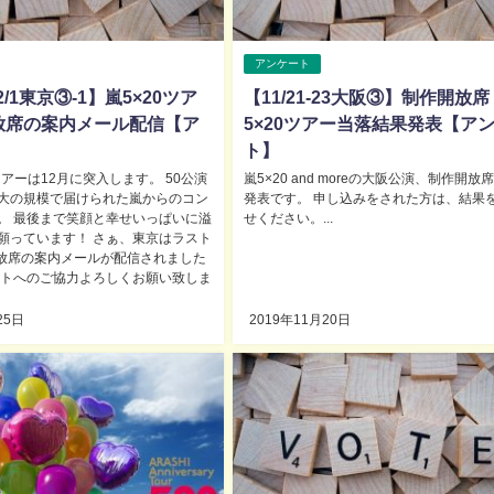
アンケート
12/1東京③-1】嵐5×20ツア
【11/21-23大阪③】制作開放席
放席の案内メール配信【ア
5×20ツアー当落結果発表【ア
】
ト】
ツアーは12月に突入します。 50公演
嵐5×20 and moreの大阪公演、制作開放
大の規模で届けられた嵐からのコン
発表です。 申し込みをされた方は、結果
。 最後まで笑顔と幸せいっぱいに溢
せください。...
願っています！ さぁ、東京はラスト
開放席の案内メールが配信されました
ートへのご協力よろしくお願い致しま
25日
2019年11月20日