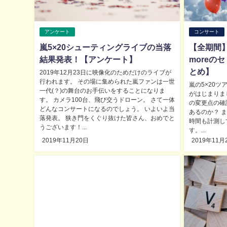
アンケート
コンサート
嵐5×20シューティングライブの当落
【全期間】
結果発表！【アンケート】
moreの
とめ】
2019年12月23日に映像化のためだけのライブが
行われます。 その場に集められた嵐ファンは一世
嵐の5×20
一代(？)の舞台のお手伝いをすることになりま
がはじまりま
す。 カメラ100台、飛び交うドローン。 さて一体
の変更点の確
どんなコンサートになるのでしょう。 いよいよ当
あるのか？ 
落発表。 狭き門をくぐり抜けた皆さん、おめでと
時間も計測し
うございます！...
す。...
2019年11月20日
2019年11月