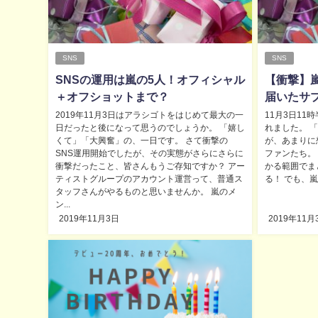
SNS
SNS
SNSの運用は嵐の5人！オフィシャル
【衝撃】嵐
＋オフショットまで？
届いたサ
2019年11月3日はアラシゴトをはじめて最大の一
11月3日11
日だったと後になって思うのでしょうか。 「嬉し
れました。 
くて」「大興奮」の、一日です。 さて衝撃の
が、あまりに
SNS運用開始でしたが、その実態がさらにさらに
ファンたち。
衝撃だったこと、皆さんもうご存知ですか？ アー
かる範囲でま
ティストグループのアカウント運営って、普通ス
る！ でも、嵐
タッフさんがやるものと思いませんか。 嵐のメ
ン...
2019年11月3日
2019年11月