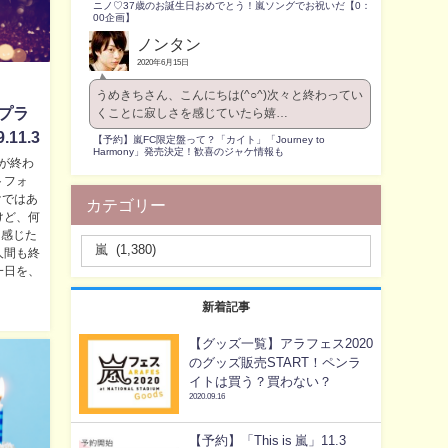
ニノ♡37歳のお誕生日おめでとう！嵐ソングでお祝いだ【0：
00企画】
ノンタン
2020年6月15日
うめきちさん、こんにちは(^○^)次々と終わってい
プラ
くことに寂しさを感じていたら嬉…
11.3
【予約】嵐FC限定盤って？「カイト」「Journey to
Harmony」発売決定！歓喜のジャケ情報も
が終わ
トフォ
けではあ
カテゴリー
けど、何
を感じた
人間も終
一日を、
新着記事
【グッズ一覧】アラフェス2020
のグッズ販売START！ペンラ
イトは買う？買わない？
2020.09.16
【予約】「This is 嵐」11.3