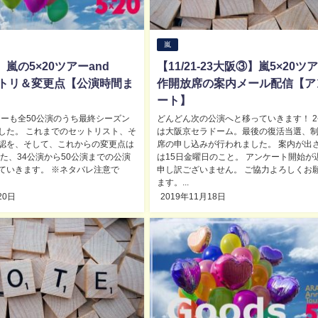
嵐
 嵐の5×20ツアーand
【11/21-23大阪③】嵐5×20ツ
セトリ＆変更点【公演時間ま
作開放席の案内メール配信【ア
ート】
ツアーも全50公演のうち最終シーズン
どんどん次の公演へと移っていきます！ 
した。 これまでのセットリスト、そ
は大阪京セラドーム。最後の復活当選、
認を、そして、これからの変更点は
席の申し込みが行われました。 案内が出
また、34公演から50公演までの公演
は15日金曜日のこと。 アンケート開始が
ていきます。 ※ネタバレ注意で
申し訳ございません。 ご協力よろしくお
ます。...
20日
2019年11月18日