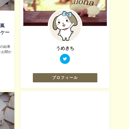
 嵐
ンケー
席の結果
うめきち
をお聞か
プロフィール