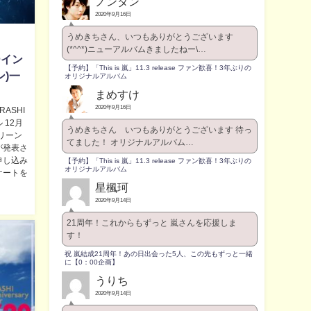
ノンタン
2020年9月16日
うめきちさん、いつもありがとうございます
(*^^*)ニューアルバムきましたねー\…
ーイン
【予約】「This is 嵐」11.3 release ファン歓喜！3年ぶりの
ン)一
オリジナルアルバム
まめすけ
2020年9月16日
ASHI
ル 12月
うめきちさん いつもありがとうございます 待っ
クリーン
てました！ オリジナルアルバム…
が発表さ
申し込み
【予約】「This is 嵐」11.3 release ファン歓喜！3年ぶりの
オリジナルアルバム
ケートを
星楓珂
2020年9月14日
21周年！これからもずっと 嵐さんを応援しま
す！
祝 嵐結成21周年！あの日出会った5人、この先もずっと一緒
に【0：00企画】
うりち
2020年9月14日