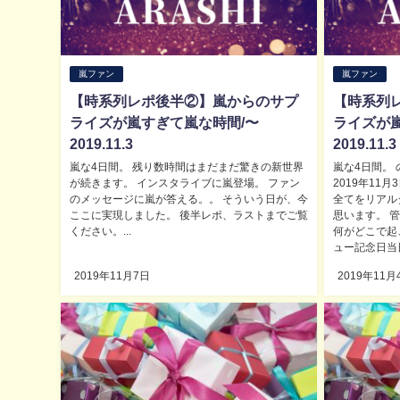
嵐ファン
嵐ファン
【時系列レポ後半②】嵐からのサプ
【時系列
ライズが嵐すぎて嵐な時間/〜
ライズが
2019.11.3
2019.11.3
嵐な4日間。 残り数時間はまだまだ驚きの新世界
嵐な4日間。
が続きます。 インスタライブに嵐登場。 ファン
2019年11
のメッセージに嵐が答える。。 そういう日が、今
全てをリアル
ここに実現しました。 後半レポ、ラストまでご覧
思います。 
ください。...
何がどこで起
ュー記念日当日
2019年11月7日
2019年11月