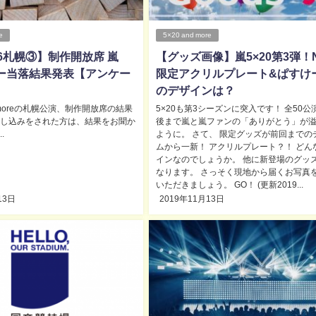
e
5×20 and more
-16札幌③】制作開放席 嵐
【グッズ画像】嵐5×20第3弾！
アー当落結果発表【アンケー
限定アクリルプレート&ぱすけ
のデザインは？
nd moreの札幌公演、制作開放席の結果
5×20も第3シーズンに突入です！ 全50公
申し込みをされた方は、結果をお聞か
後まで嵐と嵐ファンの「ありがとう」が
.
ように。 さて、 限定グッズが前回までの
ムから一新！ アクリルプレート？！ どん
インなのでしょうか。 他に新登場のグッ
なります。 さっそく現地から届くお写真
いただきましょう。 GO！ (更新2019...
13日
2019年11月13日