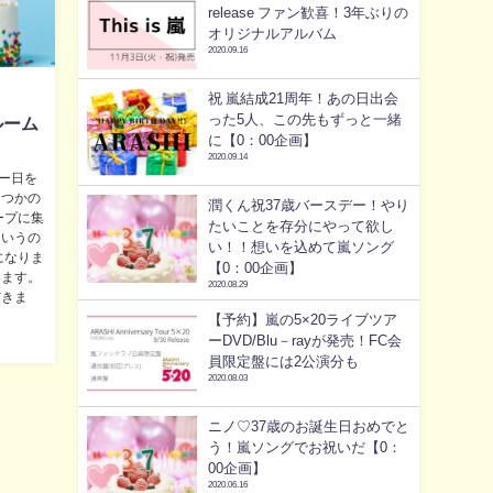
release ファン歓喜！3年ぶりの
オリジナルアルバム
2020.09.16
祝 嵐結成21周年！あの日出会
った5人、この先もずっと一緒
ルーム
に【0：00企画】
2020.09.14
ー日を
くつかの
潤くん祝37歳バースデー！やり
ープに集
たいことを存分にやって欲し
というの
い！！想いを込めて嵐ソング
になりま
【0：00企画】
います。
2020.08.29
だきま
【予約】嵐の5×20ライブツア
ーDVD/Blu－rayが発売！FC会
員限定盤には2公演分も
2020.08.03
ニノ♡37歳のお誕生日おめでと
う！嵐ソングでお祝いだ【0：
00企画】
2020.06.16