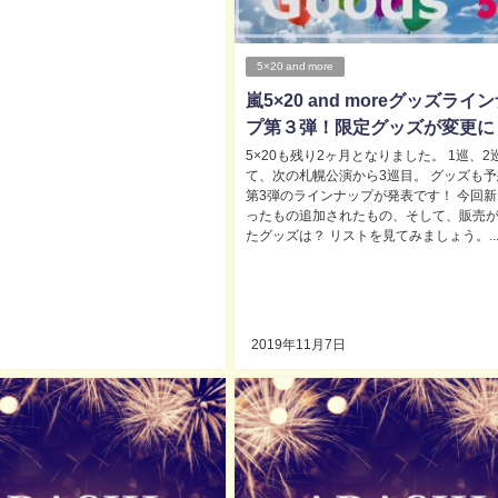
5×20 and more
嵐5×20 and moreグッズライ
プ第３弾！限定グッズが変更に
5×20も残り2ヶ月となりました。 1巡、2
て、次の札幌公演から3巡目。 グッズも
第3弾のラインナップが発表です！ 今回
ったもの追加されたもの、そして、販売
たグッズは？ リストを見てみましょう。..
2019年11月7日