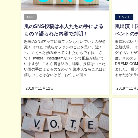
SNS
イベント
嵐のSNS投稿は本人たちの手による
嵐出演！
もの？語られた内容で判明！
ベントの
怒涛のSNSアップに嵐ファンも付いていくのが必
東京2020
死！ それだけ彼らがファンのことを思い、近く
立競技場。 
へ、近くへと歩み寄ってくれたからですね。 さ
グイベントが
て！ Twitter、Instagramがメインで配信が続いて
度、そのステ
いますが、これら書き込み、編集、投稿はいった
DREMS C
い誰の手によるものなのか？ 嵐本人ならこれほど
ました。 嵐
嬉しいことはないけど、お忙しい面々...
るかたがチラホ
2019年11月12日
2019年11月