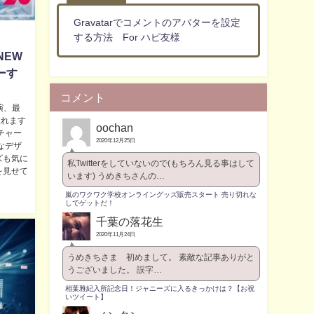
Gravatarでコメントのアバターを設定
する方法 For ハピ友様
NEW
ーす
コメント
演、最
溢れます
oochan
チャー
2020年12月25日
なデザ
ズも気に
私Twitterをしていないので(もちろん見る事はして
を見せて
います) うめきちさんの…
嵐のワクワク学校オンライングッズ販売スタート 売り切れな
しでゲットだ！
千葉の落花生
2020年11月24日
うめきちさま 初めまして。 素敵な記事ありがと
うございました。 誤字…
相葉雅紀入所記念日！ジャニーズに入るきっかけは？【お祝
いツイート】