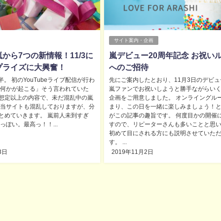
サイト案内・企画
から7つの新情報！11/3に
嵐デビュー20周年記念 お祝い
プライズに大興奮！
へのご招待
時半。 初のYouTubeライブ配信が行わ
先にご案内したとおり、11月3日のデビュ
「何かが起こる」そう言われていた
嵐ファンでお祝いしようと勝手ながらい
想定以上の内容で、未だ混乱中の嵐
企画をご用意しました。 オンライングル
 当サイトも混乱しておりますが、分
まり、この日を一緒に楽しみましょう！
とめていきます。 嵐前人未到すぎ
がこの記事の趣旨です。 何度目かの開催
っぽい。最高っ！！...
すので、リピーターさんも多いことと思
初めて目にされる方にも説明させていた
す。 ...
3日
2019年11月2日