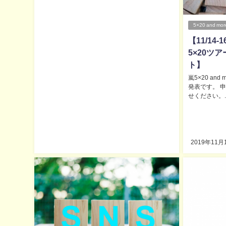
5×20 and mor
【11/14
5×20ツ
ト】
嵐5×20 a
発表です。 
せください。..
2019年11月