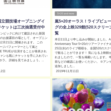
5×20 and more
国立競技場オープニングイ
嵐5×20オーラス！ライブビュ
チケットは三次抽選受付中
グの全上映329館(520スクリー
覧
オリンピックに向けて建設された新国
そのお披露目の場として、オープニン
本日11日より申し込みが開始しました、AR
12月21日に開催されます。 この
Anniversary Tour 5×20のツアーファイナ
ージパフォーマーとして嵐と
25日(水)のライブ模様を、全国520のス
OME TRUEが出演することが発表され
で観ることができます！ 気になる上映館
ファンも既にチケットを手に入れてい
れましたので、一覧を掲載いたします。 
ラ。 詳細を見てみましょう。...
前などの確認にお使いください。 ※アン
追加しました...
12日
2019年11月11日