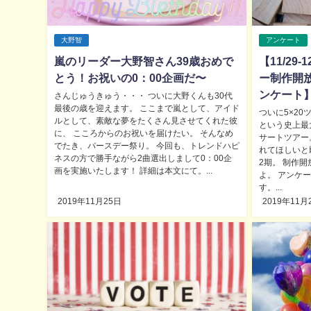
大野智
アンケート
嵐のリーダー大野智さん39歳おめで
【11/29-
とう！お祝いの0：00企画だ〜
ー制作開
ンケート
さんじゅうきゅう・・・ ついに大野くんも30代
最後の歳を迎えます。 ここまで嵐として、アイド
ついに5×20
ルとして、素敵な夢をたくさん見させてくれた彼
という史上最
に、 こころからのお祝いを届けたい。 そんなめ
サートツアー
でたき、バースデー祭り。 今回も、トレンドハピ
れてほしいと
ネスの方で勝手ながら2曲選出しまして0：00企
2期。 制作
画を実施いたします！ 詳細は本文にて。...
よ。 アンケ
す。...
2019年11月25日
2019年11月