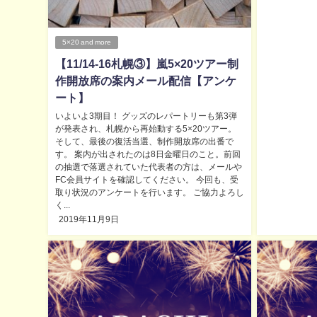
5×20 and more
【11/14-16札幌③】嵐5×20ツアー制
作開放席の案内メール配信【アンケ
ート】
いよいよ3期目！ グッズのレパートリーも第3弾
が発表され、札幌から再始動する5×20ツアー。
そして、最後の復活当選、制作開放席の出番で
す。 案内が出されたのは8日金曜日のこと。前回
の抽選で落選されていた代表者の方は、メールや
FC会員サイトを確認してください。 今回も、受
取り状況のアンケートを行います。 ご協力よろし
く...
2019年11月9日