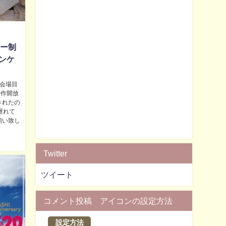
アー制
ンケ
2会場目
制作開放
されたの
遅れて
願い致し
Twitter
ツイート
コメント投稿 アイコンの設定方法
設定方法