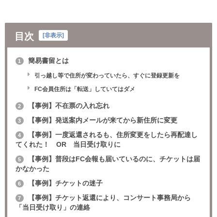
目次
[
非表示
]
簡易書留とは
1
引っ越し等で住所が変わっていたら、すぐに登録更新を
FC会員住所は「転送」していてはダメ
【事例】不在票の入れ忘れ
2
【事例】発送案内メールが来てから新住所に変更
3
【事例】一度返還されるも、住所変更をしたら再配達し
4
てくれた！ OR 当日受け取りに
【事例】普段はFC会報も届いているのに、チケットは届
5
かなかった
【事例】チケットの迷子
6
【事例】チケット返還により、コンサート事務局から
7
「当日受け取り」の連絡