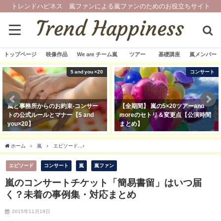
トレンドハピネス 嵐ファンによる嵐ファンのためのお役立ちサイト
トップページ
映像作品
We are チーム嵐
ツアー
基礎講座
嵐メンバー
5 and you ×20
コンサート
嵐と事務所からのお約束-コンサー
【全期間】 嵐の5×20ツアーand
トの公式ルールとマナー【5 and
moreのセトリ＆変更点【公演時間
you×20】
まとめ】
2019年3月21日
2019年11月20日
ホーム
嵐
エピソード
嵐のコンサートチケット「簡易書留」はいつ届く？未着の
エピソード
コンサート
嵐
嵐ファン
嵐のコンサートチケット「簡易書留」はいつ届
く？未着の事例集・対応まとめ
2015年11月19日