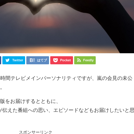
Twitter
はてブ
Pocket
Feedly
4時間テレビメインパーソナリティですが、嵐の会見の未公
た。
全版をお届けするとともに、
スターが伝えた番組への思い、エピソードなどもお届けしたいと
スポンサーリンク