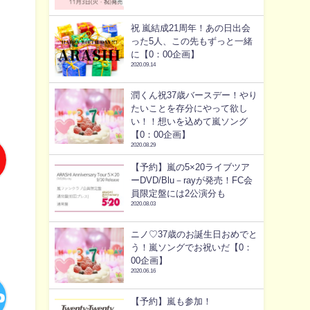
祝 嵐結成21周年！あの日出会
った5人、この先もずっと一緒
に【0：00企画】
2020.09.14
潤くん祝37歳バースデー！やり
たいことを存分にやって欲し
い！！想いを込めて嵐ソング
【0：00企画】
2020.08.29
【予約】嵐の5×20ライブツア
ーDVD/Blu－rayが発売！FC会
員限定盤には2公演分も
2020.08.03
ニノ♡37歳のお誕生日おめでと
う！嵐ソングでお祝いだ【0：
00企画】
2020.06.16
【予約】嵐も参加！