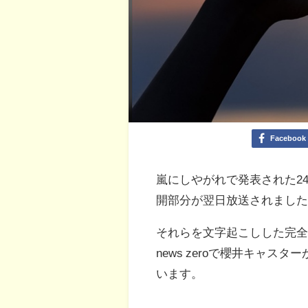
Facebook
嵐にしやがれで発表された2
開部分が翌日放送されまし
それらを文字起こしした完
news zeroで櫻井キャ
います。