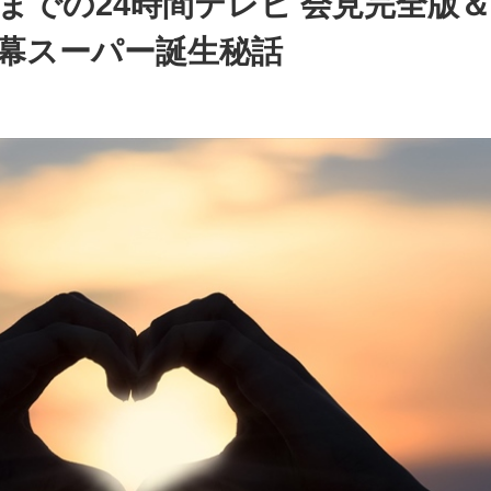
までの24時間テレビ 会見完全版
り 字幕スーパー誕生秘話