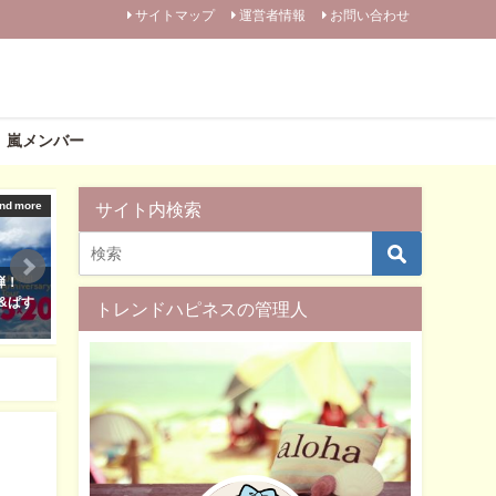
サイトマップ
運営者情報
お問い合わせ
嵐メンバー
nd more
サイト内検索
SNS
弾！
【衝撃】嵐から7つの新情報！
Netflixで嵐ドキュメンタリ
&ぱす
11/3に届いたサプライズに大興
占配信！動画配信って何っ
トレンドハピネスの管理人
奮！
う方へTVでの見方など解説
2019年11月3日
2019年12月13日