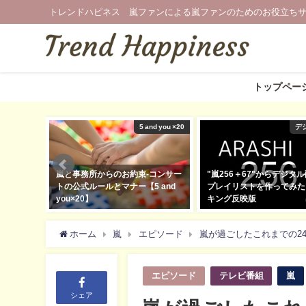
トレンドハピネス 嵐ファンによる嵐ファンのためのお役立ち
トップペー
Netflix
5 and you ×20
デ
キュメンタ
嵐と事務所からのお約束-コンサー
"嵐256＋67"からデジタ
らに詳細版
トの公式ルールとマナー【5 and
プレイリストを作ってみた
you×20】
キング反映版
2019年3月21日
2020年2月7日
ホーム
嵐
エピソード
嵐が過ごしたこれまでの24時
エピソード
テレビ番組
嵐
シェア