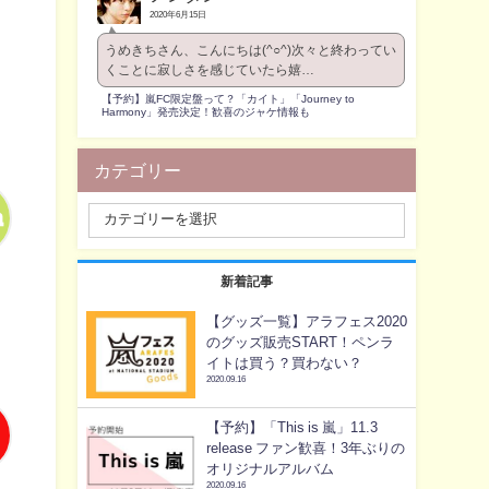
2020年6月15日
うめきちさん、こんにちは(^○^)次々と終わってい
くことに寂しさを感じていたら嬉…
【予約】嵐FC限定盤って？「カイト」「Journey to
Harmony」発売決定！歓喜のジャケ情報も
カテゴリー
新着記事
【グッズ一覧】アラフェス2020
のグッズ販売START！ペンラ
イトは買う？買わない？
2020.09.16
【予約】「This is 嵐」11.3
release ファン歓喜！3年ぶりの
オリジナルアルバム
2020.09.16