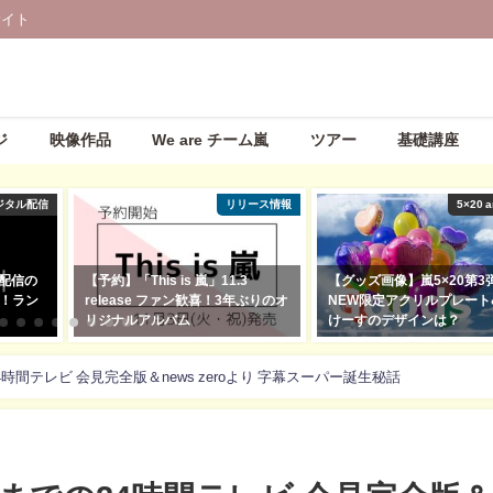
サイト
ジ
映像作品
We are チーム嵐
ツアー
基礎講座
ジタル配信
リリース情報
5×20 a
ル配信の
【予約】「This is 嵐」11.3
【グッズ画像】嵐5×20第3
！ラン
release ファン歓喜！3年ぶりのオ
NEW限定アクリルプレート
リジナルアルバム
けーすのデザインは？
2020年9月16日
2019年11月13日
間テレビ 会見完全版＆news zeroより 字幕スーパー誕生秘話