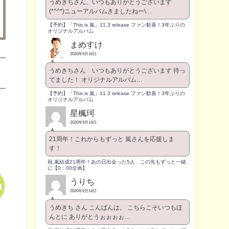
うめきちさん、いつもありがとうございます
(*^^*)ニューアルバムきましたねー\…
【予約】「This is 嵐」11.3 release ファン歓喜！3年ぶりの
オリジナルアルバム
まめすけ
2020年9月16日
うめきちさん いつもありがとうございます 待っ
てました！ オリジナルアルバム…
【予約】「This is 嵐」11.3 release ファン歓喜！3年ぶりの
オリジナルアルバム
星楓珂
2020年9月14日
21周年！これからもずっと 嵐さんを応援しま
す！
祝 嵐結成21周年！あの日出会った5人、この先もずっと一緒
に【0：00企画】
うりち
2020年9月14日
うめきち さん こんばんは。 こちらこそいつもほ
んとに ありがとうぉぉぉぉ…