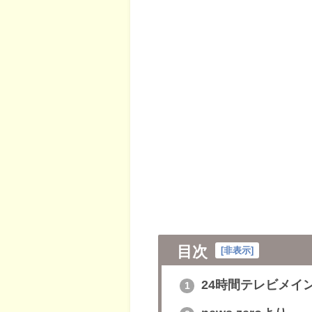
目次
[
非表示
]
24時間テレビメイ
1