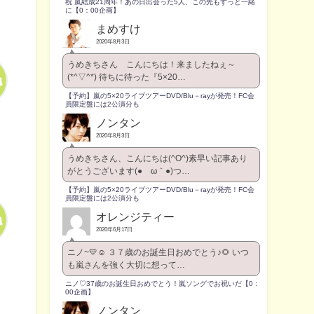
祝 嵐結成21周年！あの日出会った5人、この先もずっと一緒
に【0：00企画】
まめすけ
2020年8月3日
うめきちさん こんにちは！来ましたねぇ～
(*^▽^*) 待ちに待った『5×20…
【予約】嵐の5×20ライブツアーDVD/Blu－rayが発売！FC会
員限定盤には2公演分も
ノンタン
2020年8月3日
うめきちさん、こんにちは(^O^)素早い記事あり
がとうございます(●´ω｀●)つ…
【予約】嵐の5×20ライブツアーDVD/Blu－rayが発売！FC会
員限定盤には2公演分も
オレンジティー
2020年6月17日
ニノ~💛☺️ ３７歳のお誕生日おめでとう♪🌻 いつ
も嵐さんを強く大切に想って…
ニノ♡37歳のお誕生日おめでとう！嵐ソングでお祝いだ【0：
00企画】
ノンタン