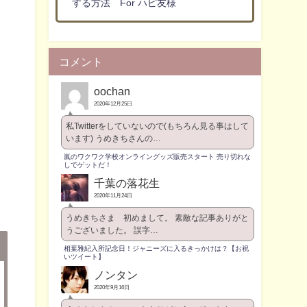
する方法 For ハピ友様
コメント
oochan
2020年12月25日
私Twitterをしていないので(もちろん見る事はして
います) うめきちさんの…
嵐のワクワク学校オンライングッズ販売スタート 売り切れな
しでゲットだ！
千葉の落花生
2020年11月24日
うめきちさま 初めまして。 素敵な記事ありがと
うございました。 誤字…
相葉雅紀入所記念日！ジャニーズに入るきっかけは？【お祝
いツイート】
ノンタン
2020年9月16日