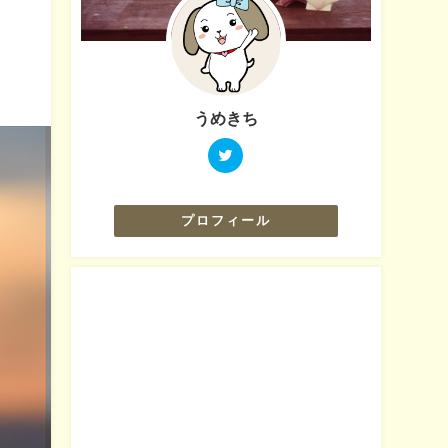
＆
うめきち
プロフィール