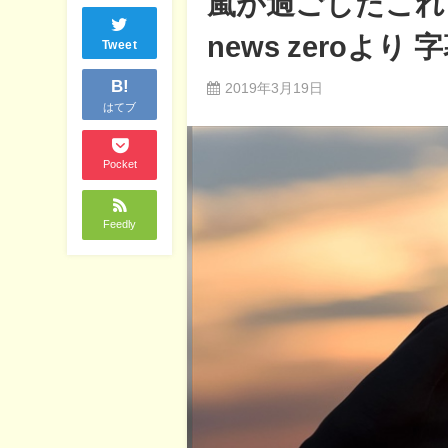
嵐が過ごしたこれ
news zeroよ
Tweet
B!
2019年3月19日
はてブ
Pocket
Feedly