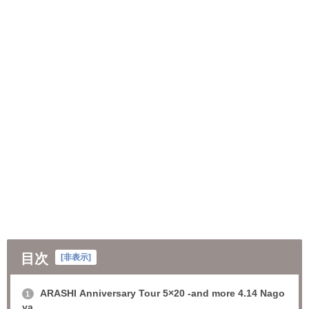
目次
[
非表示
]
ARASHI Anniversary Tour 5×20 -and more 4.14 Nago
1
ya