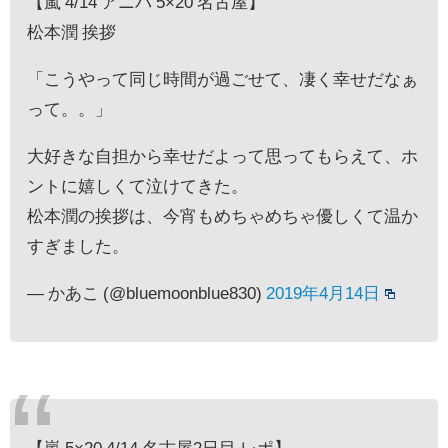
【嵐 4/14 アニバ 5×20 名古屋】
松本潤 挨拶
「こうやって同じ時間が過ごせて、凄く幸せだなぁ
って。。」
大好きな自担から幸せだよって思ってもらえて、ホ
ントに嬉しくて泣けてきた。
松本潤の挨拶は、今宵もめちゃめちゃ優しくて温か
すぎました。
— かあこ (@bluemoonblue830)
2019年4月14日
【嵐 5×20 4/14 名古屋2日目 レポ】