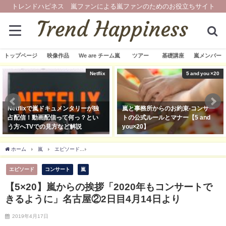
トレンドハピネス 嵐ファンによる嵐ファンのためのお役立ちサイト
トップページ
映像作品
We are チーム嵐
ツアー
基礎講座
嵐メンバー
Netflix
5 and you ×20
Netflixで嵐ドキュメンタリーが独
嵐と事務所からのお約束-コンサー
占配信！動画配信って何っ？とい
トの公式ルールとマナー【5 and
う方へTVでの見方など解説
you×20】
2019年12月13日
2019年3月21日
ホーム
嵐
エピソード
【5×20】嵐からの挨拶「2020年もコンサートできるよう
エピソード
コンサート
嵐
【5×20】嵐からの挨拶「2020年もコンサートで
きるように」名古屋②2日目4月14日より
2019年4月17日