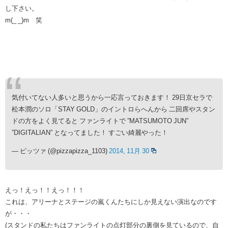
し下さい。
m(_ _)m 笑
気付いてない人多いと思うから一応言っておきます！ 29日京セラで
松本潤のソロ「STAY GOLD」のイントロらへんから 二回席やスタン
ドの方をよく見てると ファンライトで ”MATSUMOTO JUN”
”DIGITALIAN” となってました！ すごい綺麗やった！
— ピッツァ (@pizzapizza_1103)
2014, 11月 30
えっ！えっ！！えっ！！！
これは、アリーナとステージの嵐くんたちにしか見えない演出なのです
が・・・
(スタンドの私たちはファンライトの点灯部分の裏側を見ているので、自