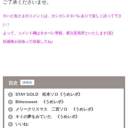
ご了承くださいませ。
※ハピ友さまのコメントは、ガシガシネタバレありで楽しく語って下さ
い！
よって、コメント欄はネタバレ警報、要注意箇所といたします(笑)
回避隊が頑張って回避してね♪
目次
[
非表示
]
STAY GOLD 松本ソロ《うめレポ》
1
Bittersweet 《うめレポ》
2
メリークリスマス 二宮ソロ 《うめレポ》
3
キミの夢をみていた 《うめレポ》
4
いいね:
5