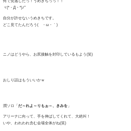
何で見逃したっ！うめきちっっ！！
ヾ(*・Д・*)ﾉ"
自分が許せないうめきちです。
どこ見てたんだろう(´・ω・｀)
ニノはどうやら、お尻接触を封印しているもよう(笑)
おしり話はもういいかｗ
潤ソロ「
だ～れよ～りもぉ～、きみを
」
アリーナに向って、手を伸ばしてくれて、大絶叫！
いや、われわれ含む会場全体がね(笑)