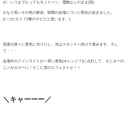
が、いつまでたってもモノトーン、電飾なしのまま(笑)
かなり長いその色の静寂、暗闇の会場についに変化が起きました。
(いつだろう？2番のサビだと思います。)
花道が徐々に黄色に光りだし、光はスタンドへ向けて進みます、そし
て・・・
会場中のファンライトが一斉に黄色(オレンジ？)に点灯して、モニターの
ニノがカラーに！そこに雪のエフェクトが！！
＼キャーーー／