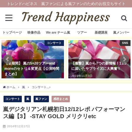
トレンドハピネス 嵐ファンによる嵐ファンのためのお役立ちサイト
トップページ
映像作品
We are チーム嵐
ツアー
基礎講座
嵐メンバー
コンサート
SNS
【全期間】 嵐の5×20ツアーand
【衝撃】嵐から7つの新情報！11/3
moreのセトリ＆変更点【公演時間
に届いたサプライズに大興奮！
まとめ】
2019年11月3日
2019年11月20日
ホーム
嵐
コンサート
嵐デジタリアン札幌初日12/12レポ パフォーマンス編【3】 -S
コンサート
嵐
嵐ファン
感想まとめ
嵐デジタリアン札幌初日12/12レポ パフォーマン
ス編【3】 -STAY GOLD メリクリetc
2014年12月17日