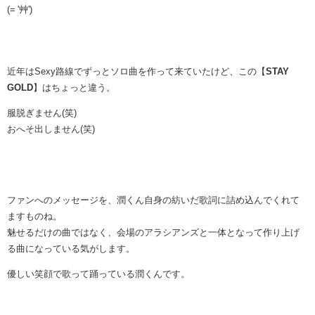
(= '艸')
近年はSexy路線でずっとソロ曲を作って来ていたけど、この【
STAY
GOLD
】はちょっと違う。
服脱ぎません(笑)
おへそ出しません(笑)
ファンへのメッセージを、潤くん自身の紡いだ歌詞に詰め込んでくれて
ますものね。
魅せるだけの曲ではなく、会場のアラシアンズと一体となって作り上げ
る曲になっている気がします。
優しい笑顔で歌って踊っている潤くんです。