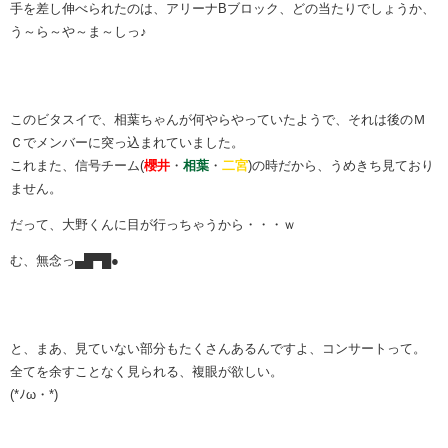
手を差し伸べられたのは、アリーナBブロック、どの当たりでしょうか、
う～ら～や～ま～しっ♪
このビタスイで、相葉ちゃんが何やらやっていたようで、それは後のＭ
Ｃでメンバーに突っ込まれていました。
これまた、信号チーム(
櫻井
・
相葉
・
二宮
)の時だから、うめきち見ており
ません。
だって、大野くんに目が行っちゃうから・・・ｗ
む、無念っ▄█▀█●
と、まあ、見ていない部分もたくさんあるんですよ、コンサートって。
全てを余すことなく見られる、複眼が欲しい。
(*ﾉω・*)