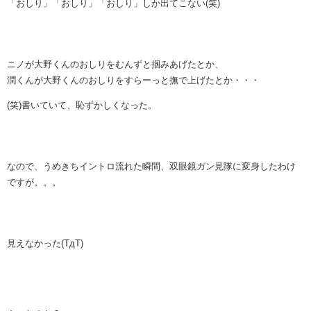
「おしり」「おしり」「おしり」しか出てこない(笑)
ニノが大野くんのおしりをむんずと掴みあげたとか、
潤くんが大野くんのおしりをすらーっと撫で上げたとか・・・
(笑)書いていて、恥ずかしくなった。
なので、うめきちイントロ流れた瞬間、双眼鏡ガン見隊に変身したわけ
ですが。。。
見えなかった(TдT)