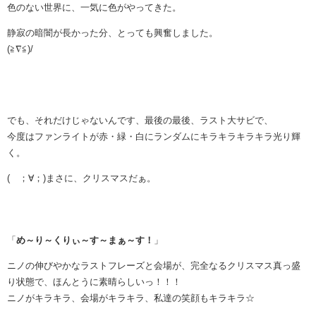
色のない世界に、一気に色がやってきた。
静寂の暗闇が長かった分、とっても興奮しました。
(≧∇≦)/
でも、それだけじゃないんです、最後の最後、ラスト大サビで、
今度はファンライトが赤・緑・白にランダムにキラキラキラキラ光り輝
く。
( ；∀；)まさに、クリスマスだぁ。
「
め～り～くりぃ～す～まぁ～す！
」
ニノの伸びやかなラストフレーズと会場が、完全なるクリスマス真っ盛
り状態で、ほんとうに素晴らしいっ！！！
ニノがキラキラ、会場がキラキラ、私達の笑顔もキラキラ☆