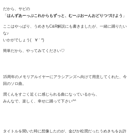
だから、サビの
「
はんずあーっぷこれからもずっと、むーぶおーんおどりつづけよう
」
ここはやっぱり、うめきちC&R解説にも書きましたが、一緒に踊りたい
な♪
いかがでしょう(´∀｀*)
簡単だから、やってみてください♡
15周年のメモリアルイヤーにアラシアンズへ向けて用意してくれた、今
回のソロ曲。
潤くんをすごく近くに感じられる曲になっているから、
みんなで、楽しく、幸せに踊って下さい^^
タイトルを聞いた時に想像したのが、金ぴか松潤だったうめきちをお許