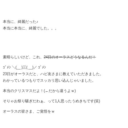
本当に、綺麗だった♪
本当に本当に、綺麗でした。。。
素晴らしいけど、これ、
24日のオーラスどうなるんだ！
ｺﾞﾒﾝ ＼(__ )三( __)／ ｺﾞﾒﾝ
23日がオーラスだと、ハピ友さまに教えていただきました。
わかっているつもりでスッカリ思い込んじゃいました。
本当のクリスマスだよ！
(←だから違うよｗ)
そりゃお祭り騒ぎだわぁ、って1人思ったうめきちです(笑)
オーラスの皆さま、ご覚悟をｗ