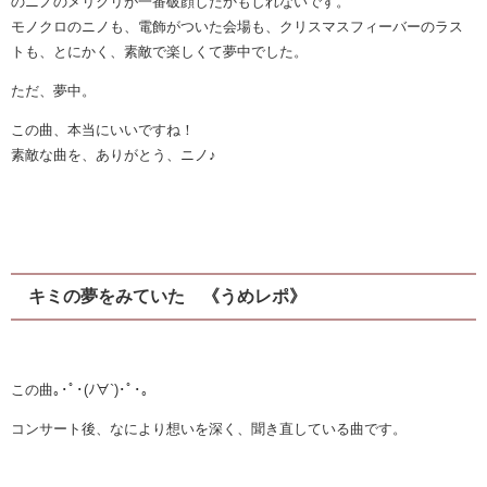
のニノのメリクリが一番破顔したかもしれないです。
モノクロのニノも、電飾がついた会場も、クリスマスフィーバーのラス
トも、とにかく、素敵で楽しくて夢中でした。
ただ、夢中。
この曲、本当にいいですね！
素敵な曲を、ありがとう、ニノ♪
キミの夢をみていた 《うめレポ》
この曲｡･ﾟ･(ﾉ∀`)･ﾟ･｡
コンサート後、なにより想いを深く、聞き直している曲です。