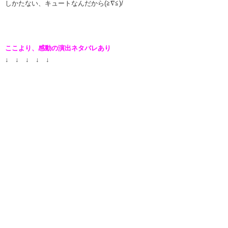
しかたない、キュートなんだから(≧∇≦)/
ここより、感動の演出ネタバレあり
↓ ↓ ↓ ↓ ↓