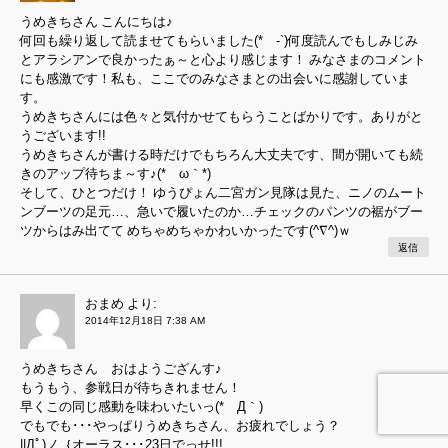
うめきちさん こんにちは♪
何回も繰り返して読ませてもらいました(*´-`)何度読んでもしみじみ
とアラシアンで良かったぁ～と心より感じます！ みなさまのコメント
にも感激です！私も、ここでのみなさまとの出会いに感謝していま
す。
うめきちさんには色々と気付かせてもらうことばかりです。ありがと
うございます!!
うめきちさんが書ける時だけでもちろん大丈夫です、間が開いても続
きのアップ待ちま～す♪(*´ω｀*)
そして、ひとつだけ！ ゆうぴょん二宮ガン見隊は見た、ニノのムート
ンブーツの足元…、急いで履いたのか…チェックのパンツの裾がブー
ツからはみ出てて めちゃめちゃかわいかったです(^∇^)ｗ
返信
おまめ
より:
2014年12月18日 7:38 AM
うめきちさん おはようござんす♪
もうもう、参戦日が待ちきれません！
早くこの同じ感動を味わいたいっ(*´Д｀)
でもでも･･･やっぱりうめきちさん、お疲れでしょう？
||Дﾟ)ノ｛オーラス･･･23日でっせ!!!