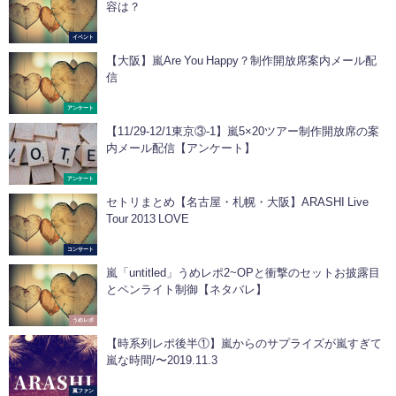
容は？
イベント
【大阪】嵐Are You Happy？制作開放席案内メール配
信
アンケート
【11/29-12/1東京③-1】嵐5×20ツアー制作開放席の案
内メール配信【アンケート】
アンケート
セトリまとめ【名古屋・札幌・大阪】ARASHI Live
Tour 2013 LOVE
コンサート
嵐「untitled」うめレポ2~OPと衝撃のセットお披露目
とペンライト制御【ネタバレ】
うめレポ
【時系列レポ後半①】嵐からのサプライズが嵐すぎて
嵐な時間/〜2019.11.3
嵐ファン