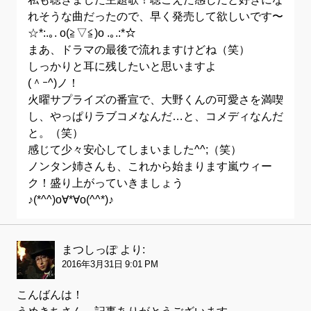
れそうな曲だったので、早く発売して欲しいです〜
☆*:.｡. o(≧▽≦)o .｡.:*☆
まあ、ドラマの最後で流れますけどね（笑）
しっかりと耳に残したいと思いますよ
(＾ｰ^)ノ！
火曜サプライズの番宣で、大野くんの可愛さを満喫
し、やっぱりラブコメなんだ…と、コメディなんだ
と。（笑）
感じて少々安心してしまいました^^;（笑）
ノンタン姉さんも、これから始まります嵐ウィー
ク！盛り上がっていきましょう
♪(*^^)o∀*∀o(^^*)♪
まつしっぽ
より:
2016年3月31日 9:01 PM
こんばんは！
うめきちさん、記事ありがとうございます