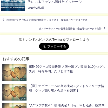
先にいるファンへ届けたメッセージ
2019年2月2日
松本潤ドラマ「99.9-刑事専門弁護士-」キャスト・撮影エピソードまとめ2
嵐アリーナツアーの復活当選発表！全会場のデータを集計
嵐トレンドハピネスのTwitterをフォローしよう
おすすめの記事
嵐5×20グッズ販売状況 大阪公演プレ販売 1/10(木) グッ
ズ列、待ち時間、売り切れ情報
グッズ
【嵐】ナゴヤドームの座席検索スタンド＆アリーナ情
報 グッズ売り場と会場内を調査！
グッズ
ワクワク学校2018開催決定！日程、申し込み、授業内