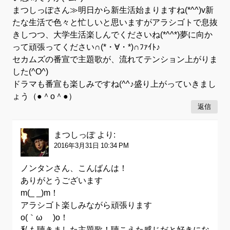
まつしっぽさん≫明日から新生活始まりますね(*^^)v新
たな生活で色々と忙しいと思いますがアラシゴトで息抜
きしつつ、大学生活楽しんでくださいね(*^^*)夢に向か
って頑張ってください∩(*・∀・*)∩ﾌｧｲﾄ♪
セカムズの番宣で主題歌が、流れてテンション上がりま
した(^O^)
ドラマも番宣も楽しみですね(^^♪盛り上がっていきまし
ょう（●＾o＾●）
返信
まつしっぽ
より:
2016年3月31日 10:34 PM
ノンタンさん、こんばんは！
ありがとうございます
m(_ _)m！
アラシゴト楽しみながら頑張ります
o(｀ω´ )o！
私も聴きました主題歌！聴こえた感じだと好きにな