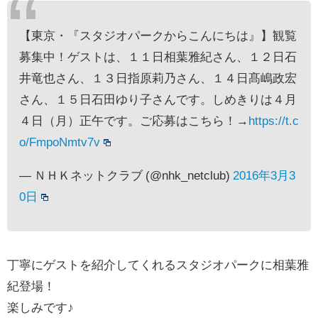
【東京・『スタジオパークからこんにちは』】観覧
募集中！ゲストは、１１日相葉雅紀さん、１２日石
井竜也さん、１３日指原莉乃さん、１４日髙嶋政宏
さん、１５日石田ゆり子さんです。しめきりは４月
４日（月）正午です。ご応募はこちら！→
https://t.c
o/FmpoNmtv7v
— ＮＨＫネットクラブ (@nhk_netclub)
2016年3月3
0日
丁寧にゲストを紹介してくれるスタジオパークに相葉雅
紀登場！
楽しみです♪