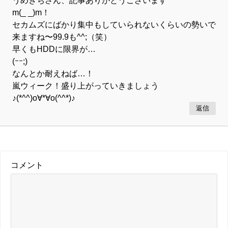
m(_ _)m！
セカムズにばかり集中もしていられないくらいの勢いで
来ますね〜99.9も^^;（笑）
早くもHDDに限界が…
(ｰｰ;)
なんとか耐えねば…！
嵐ウィーク！盛り上がっていきましょう
♪(*^^)o∀*∀o(^^*)♪
返信
コメント