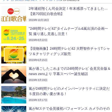
2年連続翔くん司会決定！年末感漂ってきました…
【第70回紅白歌合戦】
2019年10月18日
"24時間テレビ42"タイムテーブル&嵐出演の企画一
覧 撮り逃し見逃し注意！
2019年8月22日
【現物画像】24時間テレビ42 大野智作チャリTシャ
ツ＆チャリティグッズ販売
2019年6月15日
嵐が過ごしたこれまでの24時間テレビ 会見完全版＆
news zeroより 字幕スーパー誕生秘話
2019年3月19日
嵐が24時間テレビのメインパーソナリティに決定だ
５度目の暑い夏が来る！
2019年3月17日
嵐がMステで会見後初パフォーマンス カメラのその