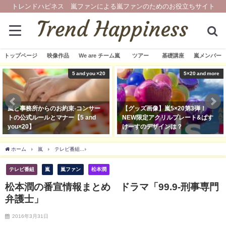
トレンドハピネス 嵐ファンによる嵐ファンのためのお役立ちサイト
トップページ
映像作品
We are チーム嵐
ツアー
基礎講座
嵐メンバー
5×20 and more
SNS
【グッズ画像】嵐5×20第3弾！
【衝撃】嵐から7つの新情報！11/3
NEW限定アクリルプレート&ぱす
に届いたサプライズに大興奮！
けーすのデザインは？
2019年11月3日
2019年11月13日
ホーム
嵐
テレビ番組
松本潤の番宣情報まとめ ドラマ「99.9-刑事専門弁護士」
テレビ番組
嵐
嵐ファン
松本潤
松本潤の番宣情報まとめ ドラマ「99.9-刑事専門
弁護士」
2016年3月31日