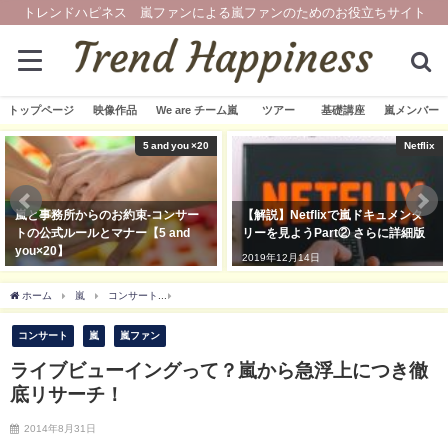
トレンドハピネス 嵐ファンによる嵐ファンのためのお役立ちサイト
トップページ
映像作品
We are チーム嵐
ツアー
基礎講座
嵐メンバー
5 and you ×20
Netflix
嵐と事務所からのお約束-コンサー
【解説】Netflixで嵐ドキュメンタ
トの公式ルールとマナー【5 and
リーを見ようPart② さらに詳細版
you×20】
2019年12月14日
2019年3月21日
ホーム
嵐
コンサート
ライブビューイングって？嵐から急浮上につき徹底リサー
コンサート
嵐
嵐ファン
ライブビューイングって？嵐から急浮上につき徹
底リサーチ！
2014年8月31日