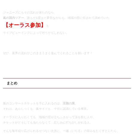
ジャニーズにもその流れが来たのなら、
嵐の国内ツアー
、誰もが1度はと夢見ながらも、地域の壁に拒まれて諦めていた
【オーラス参加】
も
ライブビューイングによって叶うかもしれない。
ぜひ、業界の流れがこのままうまく進んでくれることを願います！
まとめ
嵐のコンサートチケットを手に入れるのは、
至難の業
。
それは、あらしっくも、嵐サイドも、十分に認識している事実。
オーラスに入りたくても、地域の壁が立ちふさがって涙を飲む人や、
チケットがどうしても当たらなくて、悲しみに打ちひしがれる人。
そんな毎年繰り広げられるせつない光景に、一縷（いちる）の望みをたくすとしたら、