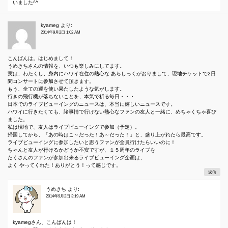
いました^^
kyameg
より:
2014年9月2日 1:02 AM
こんばんは。はじめまして！
うめきちさんの情報を、いつも楽しみにしてます。
実は、わたくし、身内にハワイ在住の熱心な あらしっくがおりまして、現地チケットで2日
間コンサートに参加させて頂きます。
もう、全ての運を使い果たしたような気がします。
行きの飛行機が落ちないことを、本気で祈る毎日・・・
日本でのライブビューイングのニュースは、本当に嬉しいニュースです。
ハワイに行きたくても、諸事情で行けない熱心なファンの友人と一緒に、めちゃくちゃ喜び
ました。
私は現地で、友人はライブビューイングで参加（予定）。
帰国してから、「あの時はこ～だった！あ～だった！」と、盛り上がれたら最高です。
ライブビューイングに参加したいと思うファンが全員行けたらいいのに！
ちゃんと友人が行けるかどうか不安ですが、１５周年のライブを
たくさんのファンが参加出来るライブビューイング企画は、
よく やってくれた！ありがとう！って感じです。
返信
うめきち
より:
2014年9月2日 3:19 AM
kyamegさん、こんばんは！