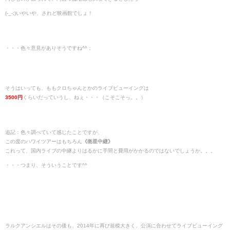
(-_-;)いやいや、されど映画館でしょ！
・・・色々意見がありそうですね^^；
そうはいっても、ももクロちゃんとかのライブビューイングは
3500円
くらいだっていうし、ねぇ・・・（こそこそっ。。）
追記：色々調べていて感じたことですが、
この度のハワイツアーはもちろん
《衛星中継》
これって、国内ライブの中継よりはるかに手間と費用がかかるのではないでしょうか。。。
・・・つまり、そういうことです^^
ラルクアンシエルはその後も、2014年に再び規模大きく、公演に合わせてライブビューイング