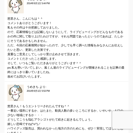
2014年9月1日 5:44 PM
悠里さん、こんにちは＾＾
コメントありがとうございます！
私もその件は十分把握しておりました。
ので、応募情報などは記載しないようにして、ライブビューイングがどんなものである
かの件に関して取り上げたわけですが、それも問題であったというのであれば、たしか
にそうであるかもしれません。
ただ、今回の応募期間が短かったので、少しでも早く調べた情報をみなさんにお伝えし
たいと思い、更新した次第です。
貴重なご意見としてしっかり受け止めさせて頂きます。
コメントくださったこと感謝します。
そして、いつもご覧いただきありがとうございます＾＾
ps.私も勢いづいてしまい、嵐くん達のライブビューイングが開催されることを記事の最
終にはっきり書いていましたね。
改めてお詫びいたします。
うめきち
より:
2014年9月1日 5:53 PM
悠里さん！もうエントリーされたんですね＾＾
一番近い場所にするか、はたまた、動員人数の多いところにするか、いやいや、人口の
少ない地域にするか・・・
どうしてこうも悩むアラシゴトがたて続きに起きるんでしょう。
嬉しい悲鳴ですね(^o^)／
ハワイグッズ販売は、買われなかった地方の方のためにも、ぜひ！実現してほしいと思
います！！