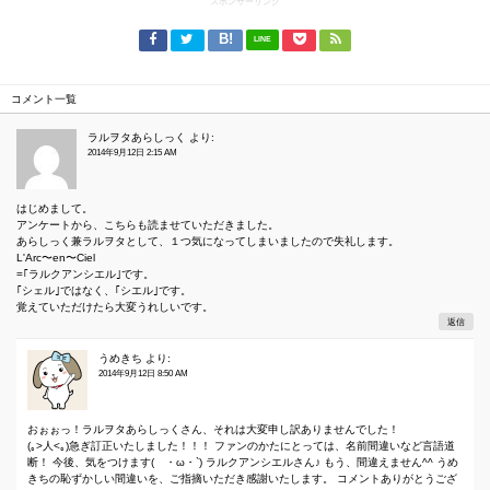
スポンサーリンク
LINE
コメント一覧
ラルヲタあらしっく
より:
2014年9月12日 2:15 AM
はじめまして。
アンケートから、こちらも読ませていただきました。
あらしっく兼ラルヲタとして、１つ気になってしまいましたので失礼します。
L'Arc〜en〜Ciel
=｢ラルクアンシエル｣です。
｢シェル｣ではなく、｢シエル｣です。
覚えていただけたら大変うれしいです。
返信
うめきち
より:
2014年9月12日 8:50 AM
おぉぉっ！ラルヲタあらしっくさん、それは大変申し訳ありませんでした！
(｡>人<｡)急ぎ訂正いたしました！！！ ファンのかたにとっては、名前間違いなど言語道
断！ 今後、気をつけます(´・ω・`) ラルクアンシエルさん♪ もう、間違えません^^ うめ
きちの恥ずかしい間違いを、ご指摘いただき感謝いたします。 コメントありがとうござ