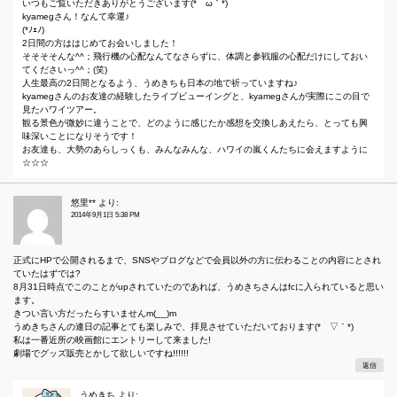
いつもご覧いただきありがとうございます(*´ω｀*)
kyamegさん！なんて幸運♪
(*ﾉｪﾉ)
2日間の方ははじめてお会いしました！
そそそそんな^^；飛行機の心配なんてなさらずに、体調と参戦服の心配だけにしておい
てくださいっ^^；(笑)
人生最高の2日間となるよう、うめきちも日本の地で祈っていますね♪
kyamegさんのお友達の経験したライブビューイングと、kyamegさんが実際にこの目で
見たハワイツアー。
観る景色が微妙に違うことで、どのように感じたか感想を交換しあえたら、とっても興
味深いことになりそうです！
お友達も、大勢のあらしっくも、みんなみんな、ハワイの嵐くんたちに会えますように
☆☆☆
悠里**
より:
2014年9月1日 5:38 PM
正式にHPで公開されるまで、SNSやブログなどで会員以外の方に伝わることの内容にとされ
ていたはずでは?
8月31日時点でこのことがupされていたのであれば、うめきちさんはfcに入られていると思い
ます。
きつい言い方だったらすいませんm(__)m
うめきちさんの連日の記事とても楽しみで、拝見させていただいております(*´▽｀*)
私は一番近所の映画館にエントリーして来ました!
劇場でグッズ販売とかして欲しいですね!!!!!!
返信
うめきち
より: