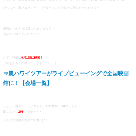
そちらが、飛び抜けてライブビューイングの良さを際立たせています^^
単純にうめきちは嬉しく思いました！
みなさんはどうなのかな？
さて、詳細は
9月1日に解禁！
うめきちも、始動いたします(｀･ω･´)ゞ
⇒嵐ハワイツアーがライブビューイングで全国映画
館に！【会場一覧】
しかし、他のアーティストが、劇場数
40、50
のところ、
嵐くんたち
209
ですか・・・
どんだけ規格外なの(*ﾉｪﾉ)好き♡