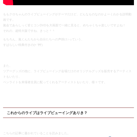
ももクロちゃんのライブビューイングがテーマだけど、どんなものなのかよーくわかる説明動
画です。
嵐会であらしっく皆とコンDVDを大画面で一緒に見ると、めちゃくちゃ楽しいですよね！
それの、超特大版ですね、きっと＾＾
もちろん、嵐くんたちから自分たちへの声掛け♪っていう、
すばらしい特典付きの(= '艸')
また、
ツアーグッズの他に、ライブビューイング会場だけのオリジナルグッズを販売するアーティス
トもいたり、
ペンライトを来場者全員に配ってくれるアーティストもいたり、様々です。
これからのライブはライブビューイングありき？
こちらの記事に書かれていることを読みました。