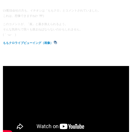
LV配信会社の方も、イチオシは「ももクロ」とコメントされていました。
これは、想像できますね(= '艸')
このコメントが、「嵐」と書き換えられるよう。
そんな気持ちで我々も挑まねばならないのかもしれません。
(｀･ω･´)ゞ
ももクロライブビューイング（画像）