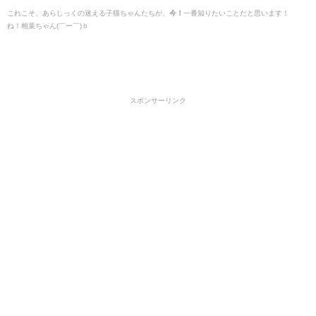
これこそ、あらしっくの迷える子猫ちゃんたちが、
今！
一番知りたいことだと思います！
ね！相葉ちゃん(￣ー￣)ｂ
スポンサーリンク