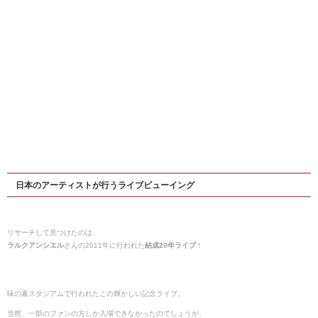
日本のアーティストが行うライブビューイング
リサーチして見つけたのは、
ラルクアンシエル
さんの2011年に行われた
結成20年ライブ
！
味の素スタジアムで行われたこの輝かしい記念ライブ。
当然、一部のファンの方しか入場できなかったのでしょうが、