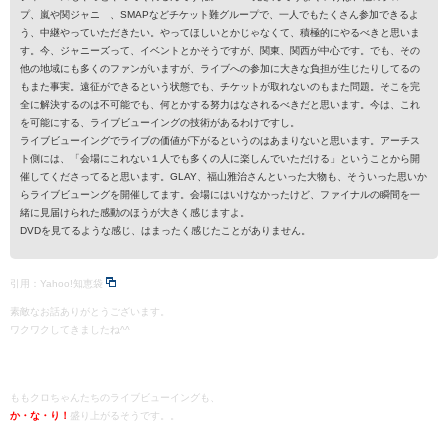
プ、嵐や関ジャニ∞、SMAPなどチケット難グループで、一人でもたくさん参加できるよ
う、中継やっていただきたい。やってほしいとかじゃなくて、積極的にやるべきと思いま
す。今、ジャニーズって、イベントとかそうですが、関東、関西が中心です。でも、その
他の地域にも多くのファンがいますが、ライブへの参加に大きな負担が生じたりしてるの
もまた事実。遠征ができるという状態でも、チケットが取れないのもまた問題。そこを完
全に解決するのは不可能でも、何とかする努力はなされるべきだと思います。今は、これ
を可能にする、ライブビューイングの技術があるわけですし。
ライブビューイングでライブの価値が下がるというのはあまりないと思います。アーチス
ト側には、「会場にこれない１人でも多くの人に楽しんでいただける」ということから開
催してくださってると思います。GLAY、福山雅治さんといった大物も、そういった思いか
らライブビューングを開催してます。会場にはいけなかったけど、ファイナルの瞬間を一
緒に見届けられた感動のほうが大きく感じますよ。
DVDを見てるような感じ、はまったく感じたことがありません。
引用：Yahoo!知恵袋
素敵なお話ありがとうございます。
ワクワクしてきましたね^^
ももクロちゃんたちのライブビューイングも、
か・な・り！
盛り上がるそうです。。