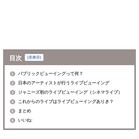
目次
[
非表示
]
パブリックビューイングって何？
1
日本のアーティストが行うライブビューイング
2
ジャニーズ初のライブビューイング（シネマライブ）
3
これからのライブはライブビューイングありき？
4
まとめ
5
いいね:
6