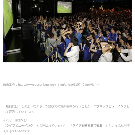
画像出典：http://www.soccer-king.jp/sk_blog/article/115746.html/font>
一般的には、このようなスポーツ競技での場外観戦を行うことが、
パブリックビューイン
グと
して浸透していました。
それが、最近では
【
ライブビューイング
】とも呼ばれていますが、『
ライブを映画館で観る！
』という流れが増
えてきているのです。