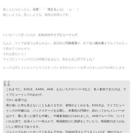
嵐くんたちだったら、
全席・・・埋まる
よね(´・ω・｀)
嬉しいような、悲しいような、複雑な気持ちです。
いいなーって思ったのが、
EXILEのライブビューイング
。
なんと、ライブ会場では見られない、開演前の
円陣風景
や、終了後の
舞台裏
までカメラが入っ
て見せてくれたそう。
それは見たいっ！
ライブビューイングだけの特権があるなら、気分も急上昇ですよね！
とっても詳しくレビューしてくださっている方のコメントを見つけましたのでお借りします。
これまでに、EXILE、KARA、AKB、ももいろクローバーZなど、色々参加できたのは、ラ
イブビューイングのおかげ。
でかい会場では、
席が遠いと何も見えないこともありますが、表情がよくわかる。EXILEは、ライブビュー
イングの中継のみ、バックステージを公開し、本番前の円陣や、終わってからメンバーが
はけて、裏に戻った様子も中継し、中継参加組だけみれました。AKBグループの、リバイ
バル公演で、出演メンバー何人かで、映画館向けに挨拶をしていたり。映画館のほうがお
いしい部分まであります。
ジャニーズもやっとやってくれるんですね。TOKIO兄さんでうまくいけば、他のグルー