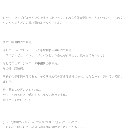
しかし、ライブビューイングをするにあたって、色々な企業が関わってきているので、このく
らいがちょうどいい価格帯のようなんですよ。
まず、
映画館
の取り分。
そして、ライブビューイングを
配信する会社
の取り分。
（ライブ・ビューイング・ジャパンという会社があります。嵐もおそらくそこ）
そしてそして、
ジャニーズ事務所
の取り分。
その他、諸経費。
事務所の懐事情を考えると、そうそう文句の言える価格じゃないんだなーと、調べていて感じ
ました。
身も蓋もない言い方をすれば、
やってくれるだけで感謝するしかないわけですね。
我々としては(;´д｀)
(´∀｀*)本物の（笑）ライブ会場で8000円払っているのに、
同じものが観られて、尚且つ臨場感も満喫できるとしたら・・・