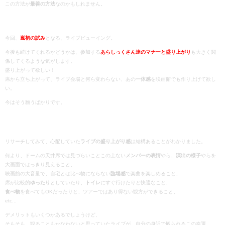
この方法が
最善の方法
なのかもしれません。
今回、
嵐初の試み
となる、ライブビューイング。
今後も続けてくれるかどうかは、参加する
あらしっくさん達のマナーと盛り上がり
も大きく関
係してくるような気がします。
盛り上がって欲しい！
席から立ち上がって、ライブ会場と何ら変わらない、あの
一体感
を映画館でも作り上げて欲し
い。
今はそう願うばかりです。
リサーチしてみて、心配していた
ライブの盛り上がり感
は結構あることがわかりました。
何より、ドームの天井席では見づらいことこの上ない
メンバーの表情
やら、
演出の様子
やらを
大画面ではっきり見えること、
映画館の大音量で、自宅とは比べ物にならない
臨場感
で楽曲を楽しめること、
席が比較的
ゆったり
としていたり、
トイレ
にすぐ行けたりと快適なこと、
食べ物
を食べてもOKだったりと、ツアーではあり得ない観方ができること、
etc...
デメリットもいくつかあるでしょうけど、
そもそも、観ることもかなわないと思っていたライブが、自分の身近で観られるこの幸運。