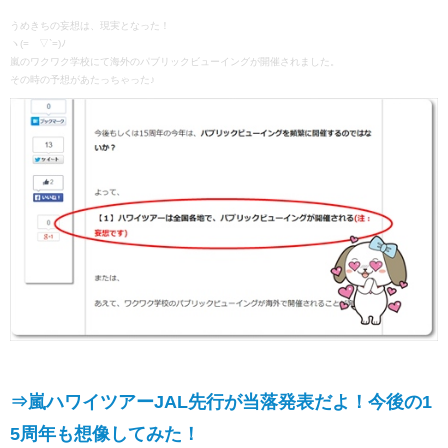
うめきちの妄想は、現実となった！
ヽ(=´▽`=)ﾉ
嵐のワクワク学校にて海外のパブリックビューイングが開催されました。
その時の予想があたっちゃった♪
⇒嵐ハワイツアーJAL先行が当落発表だよ！今後の1
5周年も想像してみた！