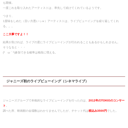
も開催。
一度これを取り入れたアーティストは、率先して続けてくれているようです。
つまり、
1度味をしめた（言い方悪いっｗ）アーティストは、ライブビューイングを繰り返してくれ
る。。。
ここ大事ですよ！！
結果が良ければ、ライブの度にライブビューイングが行われることもあるかもしれません。
そうなると・・・
(*´ω｀*)参加できる確率は格段に増える。
ジャニーズ初のライブビューイング（シネマライブ）
ジャニーズグループで本格的なライブビューイングを行ったのは、
2012年のTOKIOのコンサー
ト
。
調べた所、映画館の会場数はわかりませんでしたが、チケット代は
税込み3500円
でした。