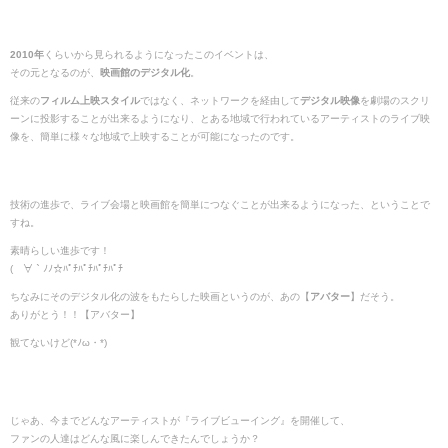
2010年
くらいから見られるようになったこのイベントは、
その元となるのが、
映画館のデジタル化
。
従来の
フィルム上映スタイル
ではなく、ネットワークを経由して
デジタル映像
を劇場のスクリ
ーンに投影することが出来るようになり、とある地域で行われているアーティストのライブ映
像を、簡単に様々な地域で上映することが可能になったのです。
技術の進歩で、ライブ会場と映画館を簡単につなぐことが出来るようになった、ということで
すね。
素晴らしい進歩です！
(´∀｀ﾉﾉ☆ﾊﾟﾁﾊﾟﾁﾊﾟﾁﾊﾟﾁ
ちなみにそのデジタル化の波をもたらした映画というのが、あの【
アバター
】だそう。
ありがとう！！【アバター】
観てないけど(*ﾉω・*)
じゃあ、今までどんなアーティストが『ライブビューイング』を開催して、
ファンの人達はどんな風に楽しんできたんでしょうか？