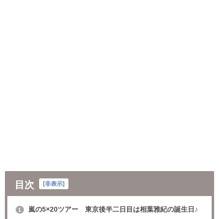
目次
[
非表示
]
嵐の5×20ツアー 東京後半二日目は相葉雅紀の誕生日♪
1