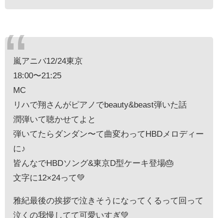
嵐アニバ12/24東京
18:00〜21:25
MC
リハで翔さんがピアノでbeauty&beast弾いた話
潤弾いて聴かせてよと
弾いてたらダンダン〜て曲変わってHBDメロディー
に♪
皆んなでHBDソング&東京D型ケーキ登場🎂
文字に12×24って💚
雅紀最後の挨拶で泣きそうになってくるって回って
泣くの我慢してて可愛いすぎ💚