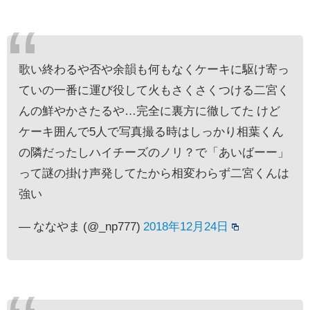
歌い終わるや否や余韻も何もなくケーキに駆け寄っ
ていの一番に運び役して火もさくさくつける二宮く
んの鮮やかさたるや…完全に裏方に徹してた けど
ケーキ囲んで5人で写真撮る時はしっかり相葉くん
の隣だったしハイチーズのノリ？で「あいばーー」
って謎の掛け声発してたから相変わらず二宮くんは
強い
— ななやま (@_np777)
2018年12月24日