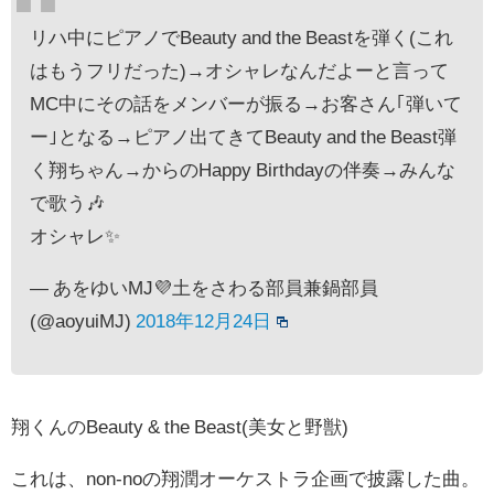
リハ中にピアノでBeauty and the Beastを弾く(これ
はもうフリだった)→オシャレなんだよーと言って
MC中にその話をメンバーが振る→お客さん｢弾いて
ー｣となる→ピアノ出てきてBeauty and the Beast弾
く翔ちゃん→からのHappy Birthdayの伴奏→みんな
で歌う🎶
オシャレ✨
— あをゆいMJ💜土をさわる部員兼鍋部員
(@aoyuiMJ)
2018年12月24日
翔くんのBeauty & the Beast(美女と野獣)
これは、non-noの翔潤オーケストラ企画で披露した曲。