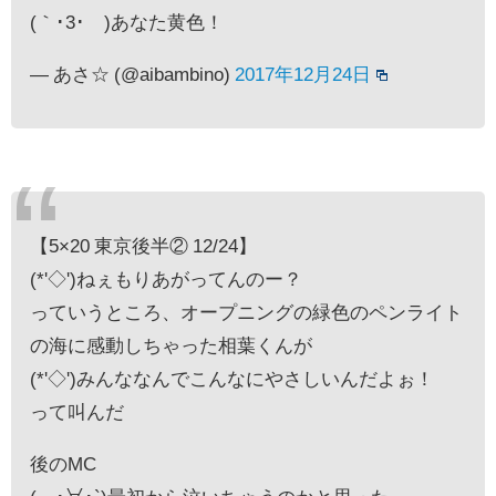
(｀･3･´)あなた黄色！
— あさ☆ (@aibambino)
2017年12月24日
【5×20 東京後半② 12/24】
(*'◇')ねぇもりあがってんのー？
っていうところ、オープニングの緑色のペンライト
の海に感動しちゃった相葉くんが
(*'◇')みんななんでこんなにやさしいんだよぉ！
って叫んだ
後のMC