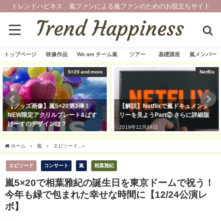
トレンドハピネス 嵐ファンによる嵐ファンのためのお役立ちサイト
トップページ
映像作品
We are チーム嵐
ツアー
基礎講座
嵐メンバー
5×20 and more
Netflix
【グッズ画像】嵐5×20第3弾！
【解説】Netflixで嵐ドキュメンタ
NEW限定アクリルプレート&ぱす
リーを見ようPart② さらに詳細版
けーすのデザインは？
2019年12月14日
2019年11月13日
ホーム
嵐
エピソード
嵐5×20で相葉雅紀の誕生日を東京ドームで祝う！今年も緑
エピソード
コンサート
嵐
相葉雅紀
嵐5×20で相葉雅紀の誕生日を東京ドームで祝う！
今年も緑で包まれた幸せな時間に【12/24公演レ
ポ】