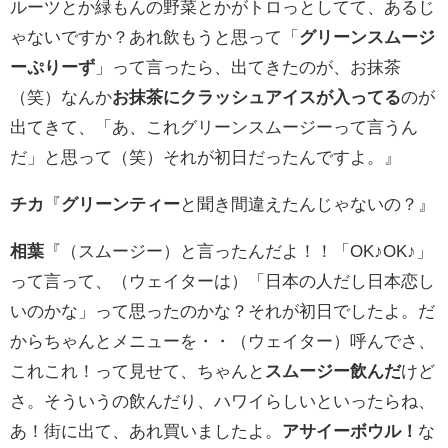
ルーツとか緑もんの野菜とかがトロっとしてて、あるじ
ゃないですか？あれ飲もうと思って「
グリーンスムージ
ーぷりーず
」って言ったら、出てきたのが、お抹茶
（笑）なんか
お抹茶にクラッシュアイスが入ってる
のが
出てきて、「あ、これグリーンスムージーって言うん
だ」と思って（笑）それが初日だったんですよ。』
チカ
『
グリーンティー
と聞き間違えたんじゃないの？』
相葉
『（スムージー）と言ったんだよ！！「OK♪OK♪」
って言って、（ウェイターは）「日本の人だし日本恋し
いのかな」って思ったのかな？それが初日でしたよ。だ
からちゃんとメニューを・・（ウェイター）呼んでさ、
これこれ！って見せて、ちゃんと
スムージー飲んだ
けど
さ。そういうの飲んだり、ハワイらしいといったらね、
あ！街に出て、あれ買いましたよ。
アサイーボウル！
な