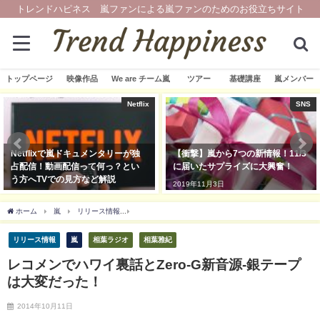
トレンドハピネス 嵐ファンによる嵐ファンのためのお役立ちサイト
トップページ
映像作品
We are チーム嵐
ツアー
基礎講座
嵐メンバー
Netflix
SNS
Netflixで嵐ドキュメンタリーが独
【衝撃】嵐から7つの新情報！11/3
占配信！動画配信って何っ？とい
に届いたサプライズに大興奮！
う方へTVでの見方など解説
2019年11月3日
2019年12月13日
ホーム
嵐
リリース情報
レコメンでハワイ裏話とZero-G新音源-銀テープは大変
リリース情報
嵐
相葉ラジオ
相葉雅紀
レコメンでハワイ裏話とZero-G新音源-銀テープ
は大変だった！
2014年10月11日