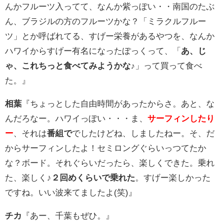
んかフルーツ入ってて、なんか紫っぽい・・南国のたぶ
ん、ブラジルの方のフルーツかな？「ミラクルフルー
ツ」とか呼ばれてる、すげー栄養があるやつを、なんか
ハワイからすげー有名になったぽっくって、「
あ、じ
ゃ、これちっと食べてみようかな♪
」って買って食べ
た。』
相葉
『ちょっとした自由時間があったからさ。あと、な
んだろなー。ハワイっぽい・・・ま、
サーフィンしたり
ー
、それは
番組で
でしたけどね、しましたねー。そ、だ
からサーフィンしたよ！セミロングぐらいっつてたか
な？ボード。それぐらいだったら、楽しくできた。乗れ
た、楽しく♪
２回めくらいで乗れた
。すげー楽しかった
ですね。いい波来てましたよ(笑)』
チカ
『あー、千葉もぜひ。』