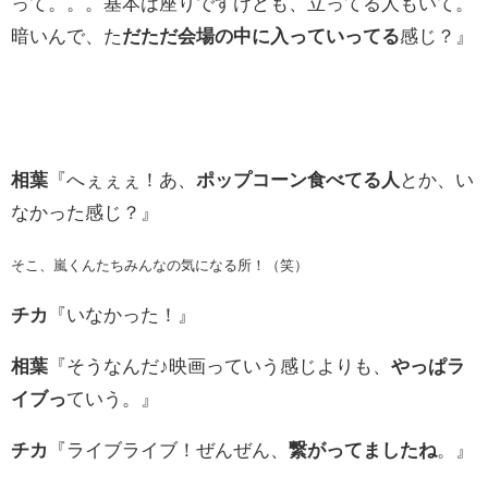
って。。。基本は座りですけども、立ってる人もいて。
暗いんで、た
だただ会場の中に入っていってる
感じ？』
相葉
『へぇぇぇ！あ、
ポップコーン食べてる人
とか、い
なかった感じ？』
そこ、嵐くんたちみんなの気になる所！（笑）
チカ
『いなかった！』
相葉
『そうなんだ♪映画っていう感じよりも、
やっぱラ
イブっ
ていう。』
チカ
『ライブライブ！ぜんぜん、
繋がってましたね
。』