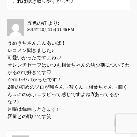
これは聴き取りやすかった♪
五色の虹
より:
2014年10月11日 11:46 PM
うめきちさんこんあいば！
レコメン聞きました♪
可愛いかったですよね♡
オレンチセーフはいつも相葉ちゃんの幼少期についてわ
かるので好きです♡
Zero-Gヤバかったです！
2番の初めのソロが翔さん→智くん→相葉ちゃん→潤く
ん→にのみぃ→サビって感じですよね⁉︎(あってるか
な？)
月曜は録画しときます♪
容量との戦いです笑
返信