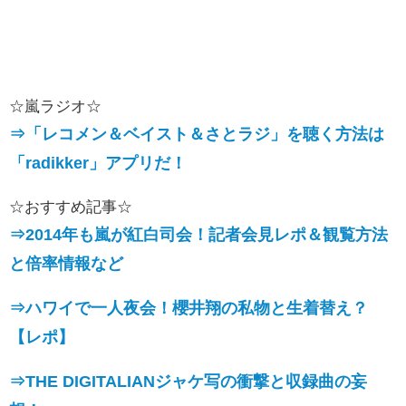
☆嵐ラジオ☆
⇒「レコメン＆ベイスト＆さとラジ」を聴く方法は
「radikker」アプリだ！
☆おすすめ記事☆
⇒2014年も嵐が紅白司会！記者会見レポ＆観覧方法
と倍率情報など
⇒ハワイで一人夜会！櫻井翔の私物と生着替え？
【レポ】
⇒THE DIGITALIANジャケ写の衝撃と収録曲の妄