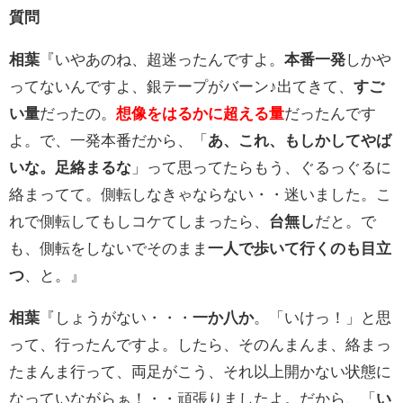
質問
相葉
『いやあのね、超迷ったんですよ。
本番一発
しかや
ってないんですよ、銀テープがバーン♪出てきて、
すご
い量
だったの。
想像をはるかに超える量
だったんです
よ。で、一発本番だから、「
あ、これ、もしかしてやば
いな。足絡まるな
」って思ってたらもう、ぐるっぐるに
絡まってて。側転しなきゃならない・・迷いました。こ
れで側転してもしコケてしまったら、
台無し
だと。で
も、側転をしないでそのまま
一人で歩いて行くのも目立
つ
、と。』
相葉
『しょうがない・・・
一か八か
。「いけっ！」と思
って、行ったんですよ。したら、そのんまんま、絡まっ
たまんま行って、両足がこう、それ以上開かない状態に
なっていながらぁ！・・頑張りましたよ。だから、「
い