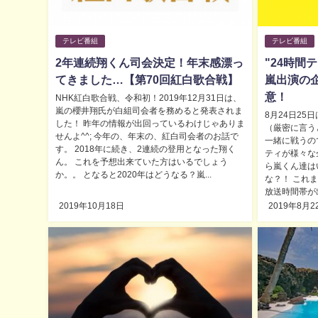
テレビ番組
テレビ番組
2年連続翔くん司会決定！年末感漂っ
"24時間
てきました…【第70回紅白歌合戦】
嵐出演の
意！
NHK紅白歌合戦、令和初！2019年12月31日は、
嵐の櫻井翔氏が白組司会者を務めると発表されま
8月24日25
した！ 昨年の情報が出回っているわけじゃありま
（厳密に言う
せんよ^^; 今年の、年末の、紅白司会者のお話で
一緒に戦うので
す。 2018年に続き、2連続の登用となった翔く
ティが様々な
ん。 これを予想出来ていた方はいるでしょう
ら嵐くん達は
か。。 となると2020年はどうなる？嵐...
な？！ これ
放送時間帯が
2019年10月18日
2019年8月2