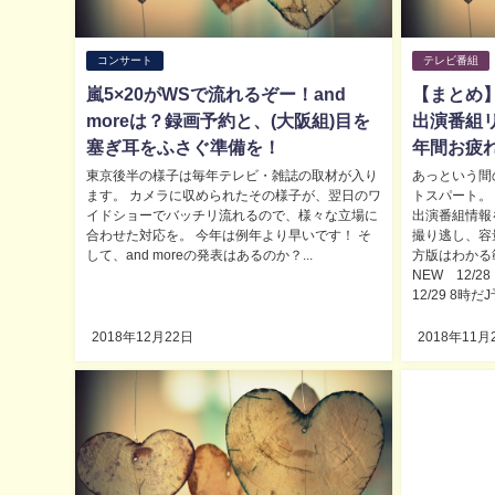
コンサート
テレビ番組
嵐5×20がWSで流れるぞー！and
【まとめ】
moreは？録画予約と、(大阪組)目を
出演番組リ
塞ぎ耳をふさぐ準備を！
年間お疲
東京後半の様子は毎年テレビ・雑誌の取材が入り
あっという間
ます。 カメラに収められたその様子が、翌日のワ
トスパート。 
イドショーでバッチリ流れるので、様々な立場に
出演番組情報
合わせた対応を。 今年は例年より早いです！ そ
撮り逃し、容
して、and moreの発表はあるのか？...
方版はわかる
NEW 12/
12/29 8時だJ
2018年12月22日
2018年11月