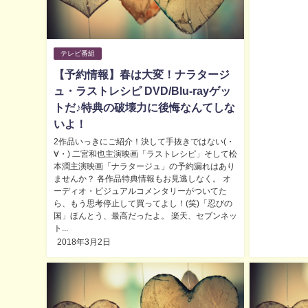
テレビ番組
【予約情報】春は大変！ナラタージ
ュ・ラストレシピ DVD/Blu-rayゲッ
トだ♪特典の破壊力に後悔なんてしな
いよ！
2作品いっきにご紹介！決して手抜きではない(・
∀・) 二宮和也主演映画「ラストレシピ」そして松
本潤主演映画「ナラタージュ」の予約漏れはあり
ませんか？ 各作品特典情報もお見逃しなく。 オ
ーディオ・ビジュアルコメンタリーがついてた
ら、もう思考停止して買ってよし！(笑)「忍びの
国」ほんとう、最高だったよ。 楽天、セブンネッ
ト...
2018年3月2日