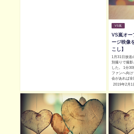
VS嵐
VS嵐オ
ージ映像
こし】
1月31日放
別撮りで撮影
した。 1分3
ファンへ向け
会があれば全部.
2019年2月1