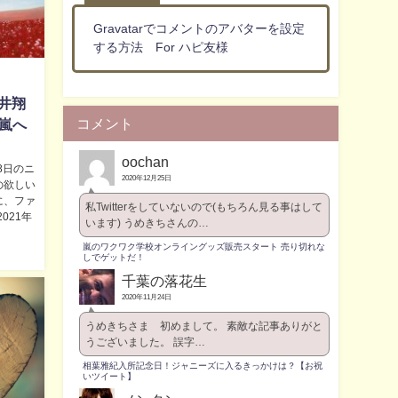
Gravatarでコメントのアバターを設定
する方法 For ハピ友様
井翔
コメント
【嵐へ
oochan
8日のニ
2020年12月25日
の欲しい
に、ファ
私Twitterをしていないので(もちろん見る事はして
021年
います) うめきちさんの…
嵐のワクワク学校オンライングッズ販売スタート 売り切れな
しでゲットだ！
千葉の落花生
2020年11月24日
うめきちさま 初めまして。 素敵な記事ありがと
うございました。 誤字…
相葉雅紀入所記念日！ジャニーズに入るきっかけは？【お祝
いツイート】