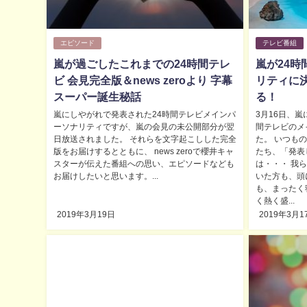
エピソード
テレビ番組
嵐が過ごしたこれまでの24時間テレ
嵐が24
ビ 会見完全版＆news zeroより 字幕
リティに
スーパー誕生秘話
る！
嵐にしやがれで発表された24時間テレビメインパ
3月16日、嵐
ーソナリティですが、嵐の会見の未公開部分が翌
間テレビのメ
日放送されました。 それらを文字起こしした完全
た。 いつも
版をお届けするとともに、 news zeroで櫻井キャ
たち、「発表
スターが伝えた番組への思い、エピソードなども
は・・・ 我
お届けしたいと思います。...
いた方も、頭
も、まったく
く熱く盛...
2019年3月19日
2019年3月1