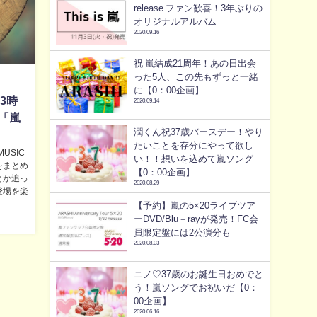
release ファン歓喜！3年ぶりの
オリジナルアルバム
2020.09.16
祝 嵐結成21周年！あの日出会
った5人、この先もずっと一緒
に【0：00企画】
13時
2020.09.14
「嵐
潤くん祝37歳バースデー！やり
たいことを存分にやって欲し
USIC
い！！想いを込めて嵐ソング
をまとめ
【0：00企画】
とか追っ
2020.08.29
登場を楽
【予約】嵐の5×20ライブツア
ーDVD/Blu－rayが発売！FC会
員限定盤には2公演分も
2020.08.03
ニノ♡37歳のお誕生日おめでと
う！嵐ソングでお祝いだ【0：
00企画】
2020.06.16