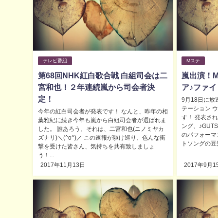
テレビ番組
Mステ
第68回NHK紅白歌合戦 白組司会は二
嵐出演！M
宮和也！２年連続嵐から司会者決
ア♪ファ
定！
9月18日に
テーション 
今年の紅白司会者が発表です！ なんと、昨年の相
す！ 発表され
葉雅紀に続き今年も嵐から白組司会者が選ばれま
ング、♪GUT
した。 誰あろう、それは、二宮和也(ニノミヤカ
のパフォーマ
ズナリ)＼(^o^)／ この速報が駆け巡り、色んな衝
トソングの豆知
撃を受けた皆さん、気持ちを共有致しましょ
う！...
2017年11月13日
2017年9月1