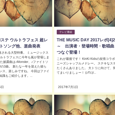
テレビ番組
ステ ウルトラフェス 超レ
THE MUSIC DAY 2017レポ[4]
イトソング他、楽曲発表
～ 出演者・登場時間・歌唱曲
つなぐ登場！
放送される大型特番。 ミュージックス
ウルトラフェスに今年も嵐が登場しま
これが最後です！ KinKi Kidsの友情コラ
た披露曲は♪Monster、♪ファイトソ
ニーズシャッフルメドレー。 ステキなス
S!の3曲。 新たな一年を迎えた彼ら
たくさんありました。 大トリに向けて、
ンス、楽しみですね。 今回はファイ
てまいりましょー！ (≧∇≦)/...
識もご紹介します。...
5日
2017年7月1日