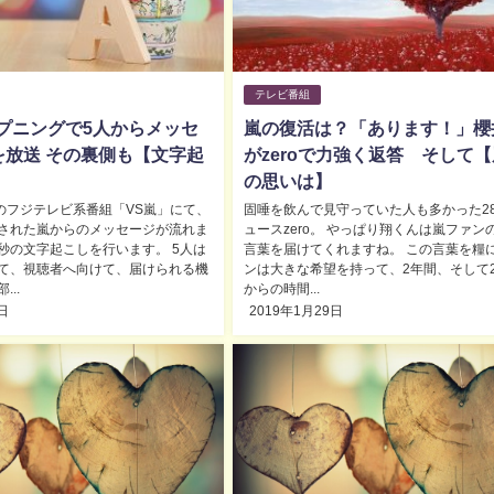
テレビ番組
ープニングで5人からメッセ
嵐の復活は？「あります！」櫻
を放送 その裏側も【文字起
がzeroで力強く返答 そして
の思いは】
送のフジテレビ系番組「VS嵐」にて、
固唾を飲んで見守っていた人も多かった2
された嵐からのメッセージが流れま
ュースzero。 やっぱり翔くんは嵐ファン
0秒の文字起こしを行います。 5人は
言葉を届けてくれますね。 この言葉を糧
て、視聴者へ向けて、届けられる機
ンは大きな希望を持って、2年間、そして2
..
からの時間...
日
2019年1月29日