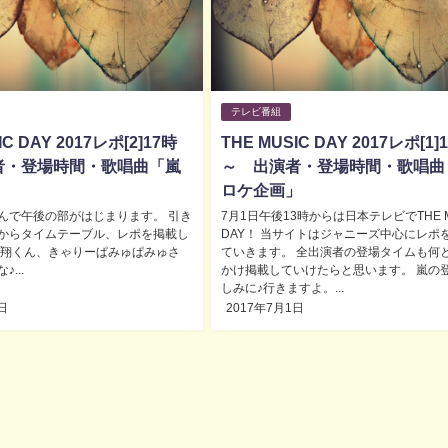
テレビ番組
IC DAY 2017レポ[2]17時
THE MUSIC DAY 2017レポ[1]
者・登場時間・歌唱曲「嵐
～ 出演者・登場時間・歌唱曲
」
ロケ企画」
んで午後の部がはじまります。 引き
7月1日午後13時からは日本テレビでTHE M
からタイムテーブル、レポを掲載し
DAY！ 当サイトはジャニーズ中心にレポ
 翔くん、きゃりーぱみゅぱみゅさ
ていきます。 全出演者の登場タイムも何
...
かけ掲載していけたらと思います。 嵐の
しみに♪行きますよ。...
日
2017年7月1日