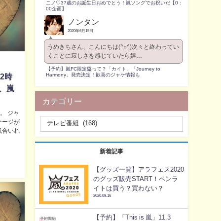
ニノ♡37歳のお誕生日おめでとう！嵐ソングでお祝いだ【0：
00企画】
ノンタン
2020年6月15日
うめきちさん、こんにちは(^○^)次々と終わってい
くことに寂しさを感じていたら嬉…
【予約】嵐FC限定盤って？「カイト」「Journey to
Harmony」発売決定！歓喜のジャケ情報も
22時
、嵐
カテゴリー
ボ。 ジャ
テージが
気合いれ
新着記事
【グッズ一覧】アラフェス2020
のグッズ販売START！ペンラ
イトは買う？買わない？
2020.09.16
【予約】「This is 嵐」11.3