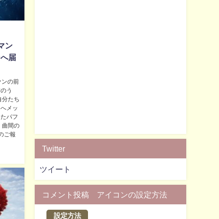
マン
ンへ届
ァンの前
君のう
自分たち
ンへメッ
じたパフ
、曲間の
のご報
Twitter
ツイート
コメント投稿 アイコンの設定方法
設定方法