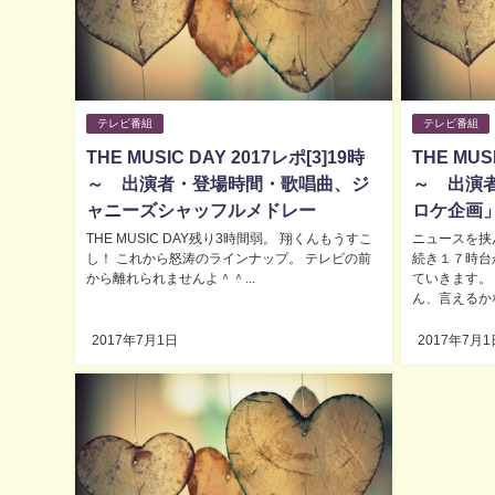
テレビ番組
テレビ番組
THE MUSIC DAY 2017レポ[3]19時
THE MUS
～ 出演者・登場時間・歌唱曲、ジ
～ 出演
ャニーズシャッフルメドレー
ロケ企画
THE MUSIC DAY残り3時間弱。 翔くんもうすこ
ニュースを挟
し！ これから怒涛のラインナップ。 テレビの前
続き１７時台
から離れられませんよ＾＾...
ていきます。
ん、言えるかな♪
2017年7月1日
2017年7月1