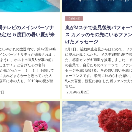
うめレポ
時間テレビのメインパーソナ
嵐がMステで会見後初パフォー
決定だ ５度目の暑い夏が来
ス カメラのその先にいるファ
けたメッセージ
にしやがれの放送内で、第42回24時
2月1日、活動休止会見からはじめて、フ
インパーソナリティが発表されまし
に現れた嵐くんたち。 Mステ3時間SPで
のように、ホストの嵐5人が幕の前に
た、感謝カンゲキ雨嵐を披露しました。 
します！」と告げたその名前
の言葉で、自分たちのステージで、ファ
らが嵐だった～！！！！！ 予想して
セージを届け続ける。その強い思いを感
にあれどまさかーと思っていた人
ォーマンスです。 歌詞に込められた思い
寝耳に水の人も、2019年の夏が熱
5人の言葉、観覧に参加した嵐ファンの方
告な...
7日
2019年2月2日