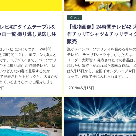
グッズ
テレビ42"タイムテーブル&
【現物画像】24時間テレビ42 
企画一覧 撮り逃し見逃し注
作チャリTシャツ＆チャリティ
販売
日はテレビにかじりつき！ 24時間
嵐がメインパーソナリティを務める今年の
と26時間半？）、嵐ファンも5人と
テレビ。 チャリTシャツを手がけたのは
す。 ＼(^o^)／ さて、パーソナリ
リーダー大野智！ 発表されたその作品は
企画に取り組む24時間テレビ。 我
現したい気持ちが溢れ出た素敵な作品。 
いつどんな内容で登場するのか
は6月15日から、全国イオングループや日
まで発表されたトピックと、大まかな
ョップ、通販で手に入れられます。...
出ているようなのでご紹介します...
2日
2019年6月15日