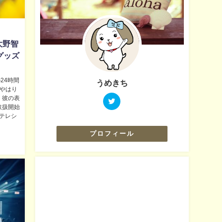
大野智
グッズ
24時間
うめきち
、やはり
、彼の表
取扱開始
テレシ
プロフィール