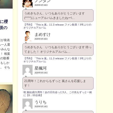
ノンタン
2020年9月16日
うめきちさん、いつもありがとうございます
(*^^*)ニューアルバムきましたねー\…
者に櫻
【予約】「This is 嵐」11.3 release ファン歓喜！3年ぶりの
後の
オリジナルアルバム
まめすけ
2020年9月16日
者が発表
ら一人選
うめきちさん いつもありがとうございます 待っ
ンみんな
てました！ オリジナルアルバム…
！ 相葉
年の順番
【予約】「This is 嵐」11.3 release ファン歓喜！3年ぶりの
オリジナルアルバム
、もしか
。 そち
星楓珂
2020年9月14日
21周年！これからもずっと 嵐さんを応援しま
す！
祝 嵐結成21周年！あの日出会った5人、この先もずっと一緒
に【0：00企画】
うりち
2020年9月14日