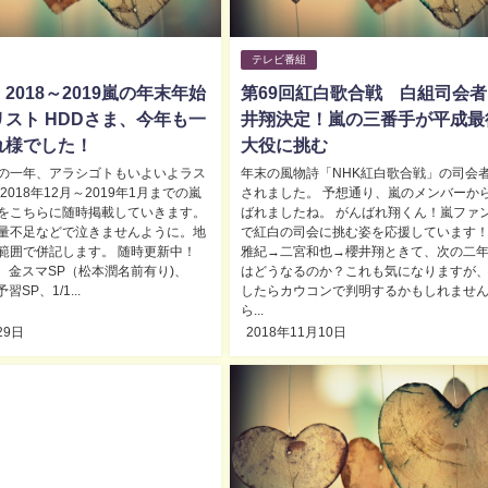
テレビ番組
2018～2019嵐の年末年始
第69回紅白歌合戦 白組司会
スト HDDさま、今年も一
井翔決定！嵐の三番手が平成最
れ様でした！
大役に挑む
の一年、アラシゴトもいよいよラス
年末の風物詩「NHK紅白歌合戦」の司会
2018年12月～2019年1月までの嵐
されました。 予想通り、嵐のメンバーか
をこちらに随時掲載していきます。
ばれましたね。 がんばれ翔くん！嵐ファ
量不足などで泣きませんように。地
で紅白の司会に挑む姿を応援しています！
範囲で併記します。 随時更新中！
雅紀→二宮和也→櫻井翔ときて、次の二
28 金スマSP（松本潤名前有り)、
はどうなるのか？これも気になりますが
予習SP、1/1...
したらカウコンで判明するかもしれません
ら...
29日
2018年11月10日