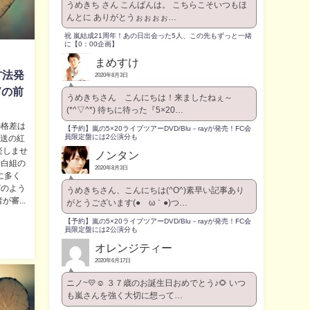
うめきち さん こんばんは。 こちらこそいつもほ
んとに ありがとうぉぉぉぉ…
祝 嵐結成21周年！あの日出会った5人、この先もずっと一緒
に【0：00企画】
まめすけ
方法発
2020年8月3日
Vの前
うめきちさん こんにちは！来ましたねぇ～
(*^▽^*) 待ちに待った『5×20…
の格差は
【予約】嵐の5×20ライブツアーDVD/Blu－rayが発売！FC会
員限定盤には2公演分も
放送の紅
楽しませ
ノンタン
、白組の
2020年8月3日
に多く
どのよう
うめきちさん、こんにちは(^O^)素早い記事あり
審...
がとうございます(●´ω｀●)つ…
【予約】嵐の5×20ライブツアーDVD/Blu－rayが発売！FC会
員限定盤には2公演分も
オレンジティー
2020年6月17日
ニノ~💛☺️ ３７歳のお誕生日おめでとう♪🌻 いつ
も嵐さんを強く大切に想って…