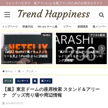
トレンドハピネス 嵐ファンによる嵐ファンのためのお役立ちサイト
トップページ
映像作品
We are チーム嵐
ツアー
基礎講座
嵐メンバー
Netflix
デジタル配信
lixで嵐ドキュメンタ
"嵐256＋67"からデジタル配信のプ
Netflix
art② さらに詳細版
レイリストを作ってみた！ランキ
占配信！動画
ング反映版
う方へTVで
日
2020年2月7日
2019年12月13
ホーム
嵐
グッズ
【嵐】東京ドームの座席検索 スタンド＆アリーナ グッズ売り
グッズ
コンサート
嵐
嵐ファン
【嵐】東京ドームの座席検索 スタンド＆アリー
ナ グッズ売り場や周辺情報
2014年12月2日